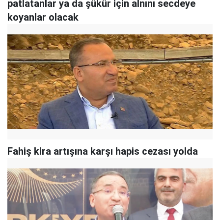
patlatanlar ya da şükür için alnını secdeye
koyanlar olacak
Fahiş kira artışına karşı hapis cezası yolda