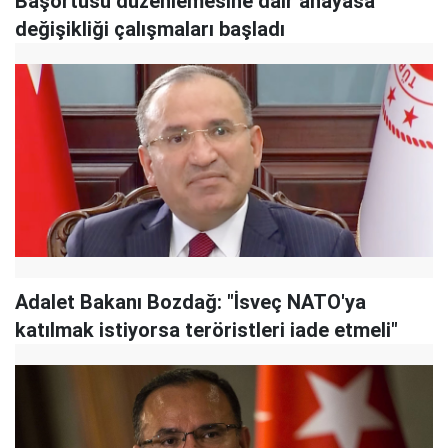
Başörtüsü düzenlemesine dair anayasa
değişikliği çalışmaları başladı
Adalet Bakanı Bozdağ: "İsveç NATO'ya
katılmak istiyorsa teröristleri iade etmeli"