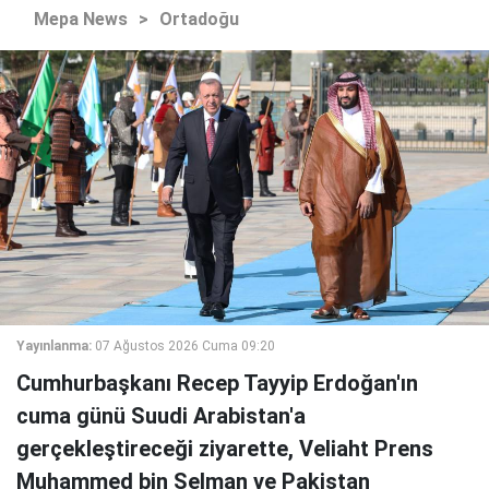
Mepa News
>
Ortadoğu
Yayınlanma:
07 Ağustos 2026 Cuma 09:20
Cumhurbaşkanı Recep Tayyip Erdoğan'ın
cuma günü Suudi Arabistan'a
gerçekleştireceği ziyarette, Veliaht Prens
Muhammed bin Selman ve Pakistan