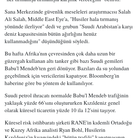
Sana Merkezinde güvenlik meseleleri araştırmacısı Salah
Ali Salah, Middle East Eye'a, "Husiler hala tırmanış
yönünde ilerliyor" dedi ve grubun "Suudi Arabistan'a karşı
deniz kapasitesinin bütün ağırlığını henüz
kullanmadığını" düşündüğünü söyledi.
Bu hafta Afrika'nın çevresinden çok daha uzun bir
güzergah kullanan altı tanker gibi bazı Suudi gemileri
Babu'l Mendeb'ten geri dönüyor. Bazıları da su yolundan
geçebilmek için vericilerini kapatıyor. Bloomberg'in
haberine göre bu yöntem de kullanılıyor.
Suudi petrol ihracatı normalde Babu'l Mendeb trafiğinin
yaklaşık yüzde 66'sını oluştururken Kızıldeniz genel
olarak küresel ticaretin yüzde 10 ila 12'sini taşıyor.
Küresel risk istihbaratı şirketi RANE'in kıdemli Ortadoğu
ve Kuzey Afrika analisti Ryan Bohl, Husilerin
Kızıldeniz'in kuzeyindeki "bütün trafiği" kapatmasının