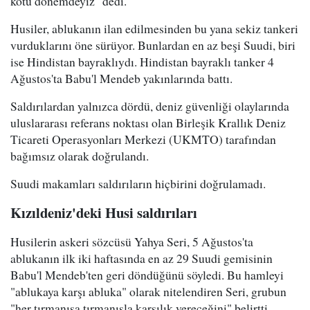
kötü dönemdeyiz" dedi.
Husiler, ablukanın ilan edilmesinden bu yana sekiz tankeri
vurduklarını öne sürüyor. Bunlardan en az beşi Suudi, biri
ise Hindistan bayraklıydı. Hindistan bayraklı tanker 4
Ağustos'ta Babu'l Mendeb yakınlarında battı.
Saldırılardan yalnızca dördü, deniz güvenliği olaylarında
uluslararası referans noktası olan Birleşik Krallık Deniz
Ticareti Operasyonları Merkezi (UKMTO) tarafından
bağımsız olarak doğrulandı.
Suudi makamları saldırıların hiçbirini doğrulamadı.
Kızıldeniz'deki Husi saldırıları
Husilerin askeri sözcüsü Yahya Seri, 5 Ağustos'ta
ablukanın ilk iki haftasında en az 29 Suudi gemisinin
Babu'l Mendeb'ten geri döndüğünü söyledi. Bu hamleyi
"ablukaya karşı abluka" olarak nitelendiren Seri, grubun
"her tırmanışa tırmanışla karşılık vereceğini" belirtti.