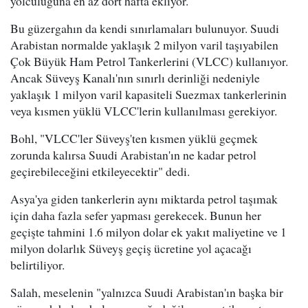
yolculuğuna en az dört hafta ekliyor.
Bu güzergahın da kendi sınırlamaları bulunuyor. Suudi
Arabistan normalde yaklaşık 2 milyon varil taşıyabilen
Çok Büyük Ham Petrol Tankerlerini (VLCC) kullanıyor.
Ancak Süveyş Kanalı'nın sınırlı derinliği nedeniyle
yaklaşık 1 milyon varil kapasiteli Suezmax tankerlerinin
veya kısmen yüklü VLCC'lerin kullanılması gerekiyor.
Bohl, "VLCC'ler Süveyş'ten kısmen yüklü geçmek
zorunda kalırsa Suudi Arabistan'ın ne kadar petrol
geçirebileceğini etkileyecektir" dedi.
Asya'ya giden tankerlerin aynı miktarda petrol taşımak
için daha fazla sefer yapması gerekecek. Bunun her
geçişte tahmini 1.6 milyon dolar ek yakıt maliyetine ve 1
milyon dolarlık Süveyş geçiş ücretine yol açacağı
belirtiliyor.
Salah, meselenin "yalnızca Suudi Arabistan'ın başka bir