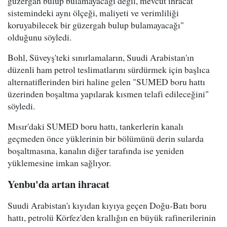
güzergah bulup bulamayacağı değil, mevcut ihracat
sistemindeki aynı ölçeği, maliyeti ve verimliliği
koruyabilecek bir güzergah bulup bulamayacağı"
olduğunu söyledi.
Bohl, Süveyş'teki sınırlamaların, Suudi Arabistan'ın
düzenli ham petrol teslimatlarını sürdürmek için başlıca
alternatiflerinden biri haline gelen "SUMED boru hattı
üzerinden boşaltma yapılarak kısmen telafi edileceğini"
söyledi.
Mısır'daki SUMED boru hattı, tankerlerin kanalı
geçmeden önce yüklerinin bir bölümünü derin sularda
boşaltmasına, kanalın diğer tarafında ise yeniden
yüklemesine imkan sağlıyor.
Yenbu'da artan ihracat
Suudi Arabistan'ı kıyıdan kıyıya geçen Doğu-Batı boru
hattı, petrolü Körfez'den krallığın en büyük rafinerilerinin