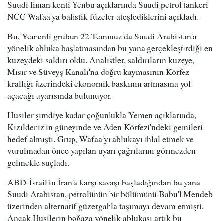
Suudi liman kenti Yenbu açıklarında Suudi petrol tankeri
NCC Wafaa'ya balistik füzeler ateşlediklerini açıkladı.
Bu, Yemenli grubun 22 Temmuz'da Suudi Arabistan'a
yönelik abluka başlatmasından bu yana gerçekleştirdiği en
kuzeydeki saldırı oldu. Analistler, saldırıların kuzeye,
Mısır ve Süveyş Kanalı'na doğru kaymasının Körfez
krallığı üzerindeki ekonomik baskının artmasına yol
açacağı uyarısında bulunuyor.
Husiler şimdiye kadar çoğunlukla Yemen açıklarında,
Kızıldeniz'in güneyinde ve Aden Körfezi'ndeki gemileri
hedef almıştı. Grup, Wafaa'yı ablukayı ihlal etmek ve
vurulmadan önce yapılan uyarı çağrılarını görmezden
gelmekle suçladı.
ABD-İsrail'in İran'a karşı savaşı başladığından bu yana
Suudi Arabistan, petrolünün bir bölümünü Babu'l Mendeb
üzerinden alternatif güzergahla taşımaya devam etmişti.
Ancak Husilerin boğaza yönelik ablukası artık bu