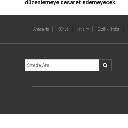
düzenlemeye cesaret edemeyecek
Anasayfa
Künye
İletişim
Gizlilik İlkeleri