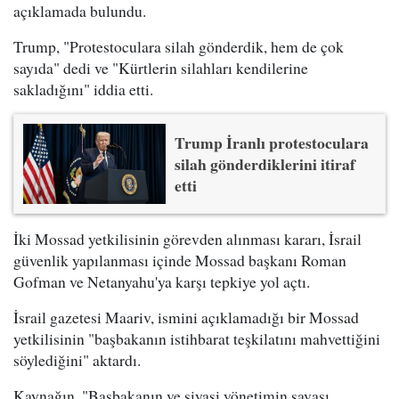
açıklamada bulundu.
Trump, "Protestoculara silah gönderdik, hem de çok
sayıda" dedi ve "Kürtlerin silahları kendilerine
sakladığını" iddia etti.
Trump İranlı protestoculara
silah gönderdiklerini itiraf
etti
İki Mossad yetkilisinin görevden alınması kararı, İsrail
güvenlik yapılanması içinde Mossad başkanı Roman
Gofman ve Netanyahu'ya karşı tepkiye yol açtı.
İsrail gazetesi Maariv, ismini açıklamadığı bir Mossad
yetkilisinin "başbakanın istihbarat teşkilatını mahvettiğini
söylediğini" aktardı.
Kaynağın, "Başbakanın ve siyasi yönetimin savaşı