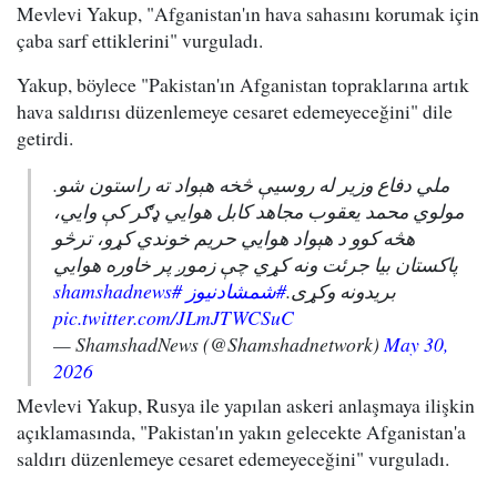
Mevlevi Yakup, "Afganistan'ın hava sahasını korumak için
çaba sarf ettiklerini" vurguladı.
Yakup, böylece "Pakistan'ın Afganistan topraklarına artık
hava saldırısı düzenlemeye cesaret edemeyeceğini" dile
getirdi.
ملي دفاع وزیر له روسیې څخه هېواد ته راستون شو.
مولوي محمد یعقوب مجاهد کابل هوايي ډګر کې وايي،
هڅه کوو د هېواد هوايي حریم خوندي کړو، ترڅو
پاکستان بیا جرئت ونه کړي چې زموږ پر خاوره هوايي
#shamshadnews
#شمشادنیوز
بریدونه وکړی.
pic.twitter.com/JLmJTWCSuC
— ShamshadNews (@Shamshadnetwork)
May 30,
2026
Mevlevi Yakup, Rusya ile yapılan askeri anlaşmaya ilişkin
açıklamasında, "Pakistan'ın yakın gelecekte Afganistan'a
saldırı düzenlemeye cesaret edemeyeceğini" vurguladı.