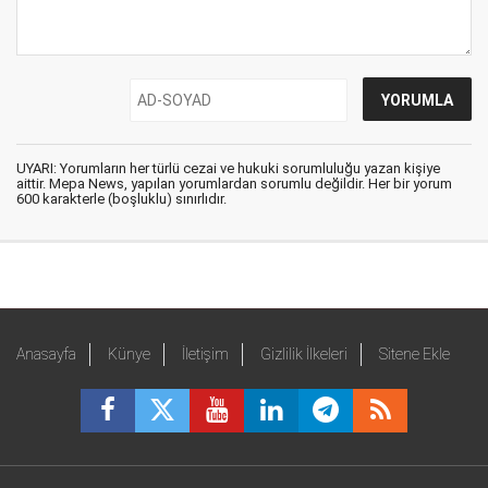
UYARI: Yorumların her türlü cezai ve hukuki sorumluluğu yazan kişiye
aittir. Mepa News, yapılan yorumlardan sorumlu değildir. Her bir yorum
600 karakterle (boşluklu) sınırlıdır.
Anasayfa
Künye
İletişim
Gizlilik İlkeleri
Sitene Ekle