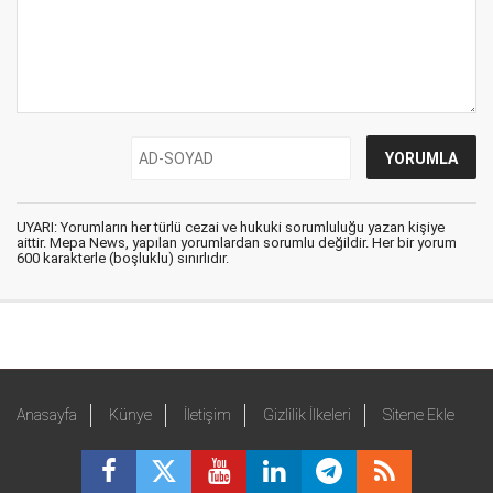
UYARI: Yorumların her türlü cezai ve hukuki sorumluluğu yazan kişiye
aittir. Mepa News, yapılan yorumlardan sorumlu değildir. Her bir yorum
600 karakterle (boşluklu) sınırlıdır.
Anasayfa
Künye
İletişim
Gizlilik İlkeleri
Sitene Ekle