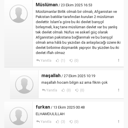
Müslüman
/ 23 Ekim 2025 16:53
Müslümanlar Birlik olmalı bir olmalı, Afganistan ve
Pakistan batılılar tarafından kurulan 2 müslüman
devlettir. İslam'a göre bu iki devlet barışçıl
birleşmeli, kaç tane müslüman devlet var bu yanlış
tek devlet olmalı. Nüfus ve askerî güç olarak
Afganistan pakistana bağlanmalı ve bu barışçıl
olmalı ama hâlâ bu yazıdan da anlaşılacağı üzere iki
devlet birbirine düşmanlık yapıyor. Bu yüzden bu iki
devlet iflah olmaz
Yanıtla
(1)
(0)
maşallah
/ 27 Ekim 2025 10:19
maşallah hocam bilgin az ama fikrin çok
Yanıtla
(0)
(0)
furkan
/ 13 Ekim 2025 00:48
ELHAMDULİLLAH
Yanıtla
(3)
(0)