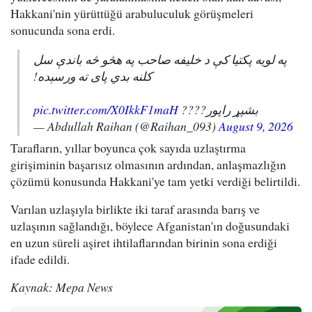
Hakkani'nin yürüttüğü arabuluculuk görüşmeleri
sonucunda sona erdi.
په لویه پکتیا کې د خلیفه صاحب په هڅو څه باندې سل
کلنه بدي پای ته ورسېده!
pic.twitter.com/X0IkkF1maH
بشپړ راپور????
— Abdullah Raihan (@Raihan_093)
August 9, 2026
Tarafların, yıllar boyunca çok sayıda uzlaştırma
girişiminin başarısız olmasının ardından, anlaşmazlığın
çözümü konusunda Hakkani'ye tam yetki verdiği belirtildi.
Varılan uzlaşıyla birlikte iki taraf arasında barış ve
uzlaşının sağlandığı, böylece Afganistan'ın doğusundaki
en uzun süreli aşiret ihtilaflarından birinin sona erdiği
ifade edildi.
Kaynak: Mepa News