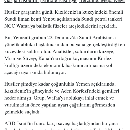
Husiler çarşamba günü, Kızıldeniz'in kuzeyindeki önemli
Suudi liman kenti Yenbu açıklarında Suudi petrol tankeri
NCC Wafaa'ya balistik füzeler ateşlediklerini açıkladı.
Bu, Yemenli grubun 22 Temmuz'da Suudi Arabistan'a
yönelik abluka başlatmasından bu yana gerçekleştirdiği en
kuzeydeki saldırı oldu. Analistler, saldırıların kuzeye,
Mısır ve Süveyş Kanalı'na doğru kaymasının Körfez
krallığı üzerindeki ekonomik baskının artmasına yol
açacağı uyarısında bulunuyor.
Husiler şimdiye kadar çoğunlukla Yemen açıklarında,
Kızıldeniz'in güneyinde ve Aden Körfezi'ndeki gemileri
hedef almıştı. Grup, Wafaa'yı ablukayı ihlal etmek ve
vurulmadan önce yapılan uyarı çağrılarını görmezden
gelmekle suçladı.
ABD-İsrail'in İran'a karşı savaşı başladığından bu yana
Suudi Arabistan, petrolünün bir bölümünü Babu'l Mendeb