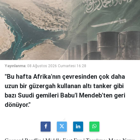
Yayınlanma:
08 Ağustos 2026 Cumartesi 16:28
"Bu hafta Afrika'nın çevresinden çok daha
uzun bir güzergah kullanan altı tanker gibi
bazı Suudi gemileri Babu'l Mendeb'ten geri
dönüyor."
Gaspard Rouffin | Middle East Eye | Tercüme: Mepa News