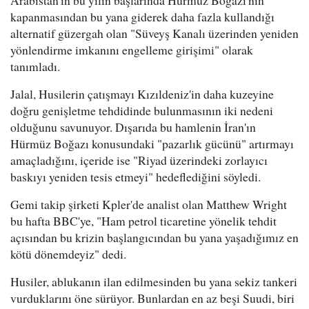
Arabistan'ın bu yılın başlarında Hürmüz Boğazı'nın
kapanmasından bu yana giderek daha fazla kullandığı
alternatif güzergah olan "Süveyş Kanalı üzerinden yeniden
yönlendirme imkanını engelleme girişimi" olarak
tanımladı.
Jalal, Husilerin çatışmayı Kızıldeniz'in daha kuzeyine
doğru genişletme tehdidinde bulunmasının iki nedeni
olduğunu savunuyor. Dışarıda bu hamlenin İran'ın
Hürmüz Boğazı konusundaki "pazarlık gücünü" artırmayı
amaçladığını, içeride ise "Riyad üzerindeki zorlayıcı
baskıyı yeniden tesis etmeyi" hedeflediğini söyledi.
Gemi takip şirketi Kpler'de analist olan Matthew Wright
bu hafta BBC'ye, "Ham petrol ticaretine yönelik tehdit
açısından bu krizin başlangıcından bu yana yaşadığımız en
kötü dönemdeyiz" dedi.
Husiler, ablukanın ilan edilmesinden bu yana sekiz tankeri
vurduklarını öne sürüyor. Bunlardan en az beşi Suudi, biri