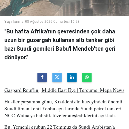
Yayınlanma:
08 Ağustos 2026 Cumartesi 16:28
"Bu hafta Afrika'nın çevresinden çok daha
uzun bir güzergah kullanan altı tanker gibi
bazı Suudi gemileri Babu'l Mendeb'ten geri
dönüyor."
Gaspard Rouffin | Middle East Eye | Tercüme: Mepa News
Husiler çarşamba günü, Kızıldeniz'in kuzeyindeki önemli
Suudi liman kenti Yenbu açıklarında Suudi petrol tankeri
NCC Wafaa'ya balistik füzeler ateşlediklerini açıkladı.
Bu, Yemenli grubun 22 Temmuz'da Suudi Arabistan'a