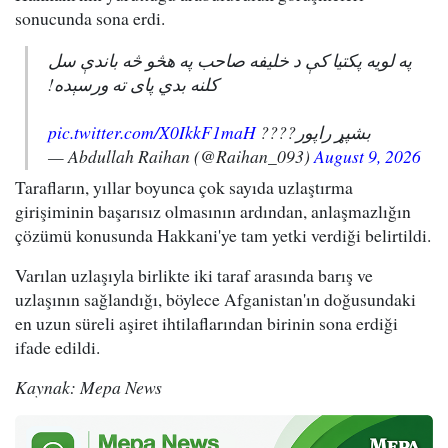
sonucunda sona erdi.
په لویه پکتیا کې د خلیفه صاحب په هڅو څه باندې سل
کلنه بدي پای ته ورسېده!
pic.twitter.com/X0IkkF1maH
بشپړ راپور????
— Abdullah Raihan (@Raihan_093)
August 9, 2026
Tarafların, yıllar boyunca çok sayıda uzlaştırma
girişiminin başarısız olmasının ardından, anlaşmazlığın
çözümü konusunda Hakkani'ye tam yetki verdiği belirtildi.
Varılan uzlaşıyla birlikte iki taraf arasında barış ve
uzlaşının sağlandığı, böylece Afganistan'ın doğusundaki
en uzun süreli aşiret ihtilaflarından birinin sona erdiği
ifade edildi.
Kaynak: Mepa News