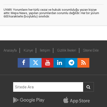
UYARI: Yorumların her türlü cezai ve hukuki sorumluluğu yazan kişiye
aittir. Mepa News, yapılan yorumlardan sorumlu değildir. Her bir yorum
600 karakterle (boşluklu) sınırlıdır.
Anasayfa
Künye
İletişim
Gizlilik İlkeleri
Sitene Ekle