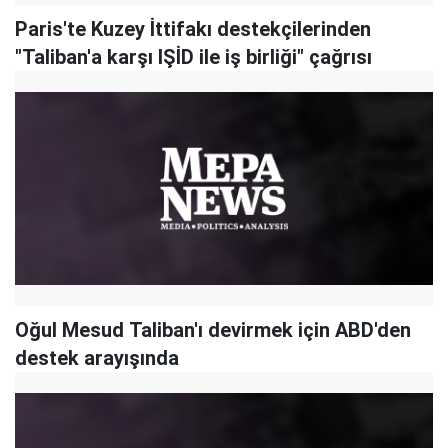
Paris'te Kuzey İttifakı destekçilerinden
"Taliban'a karşı IŞİD ile iş birliği" çağrısı
Oğul Mesud Taliban'ı devirmek için ABD'den
destek arayışında