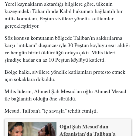
Yerel kaynakların aktardığı bilgilere göre, ülkenin
kuzeyindeki Tahar ilinde Kabil hükümeti bağlantılı bir
milis komutanı, Peştun sivillere yönelik katliamlar
gerçekleştiriyor.
Söz konusu komutanın bölgede Taliban'ın saldırılarına
karşı "intikam" düşüncesiyle 30 Peştun köylüyü esir aldığı
ve her gün birini öldürdüğü ortaya çıktı. Milis lideri
şimdiye kadar en az 10 Peştun köylüyü katletti.
Bölge halkı, sivillere yönelik katliamları protesto etmek
için sokaklara döküldü.
Milis liderin, Ahmed Şah Mesud'un oğlu Ahmed Mesud
ile bağlantılı olduğu öne sürüldü.
Mesud, Taliban'ı "iç savaşla" tehdit etmişti.
Oğul Şah Mesud'dan
Afganistan'da Taliban'a