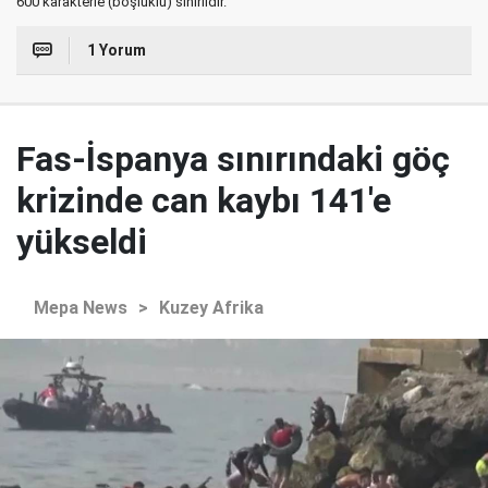
600 karakterle (boşluklu) sınırlıdır.
1 Yorum
Fas-İspanya sınırındaki göç
krizinde can kaybı 141'e
yükseldi
Mepa News
>
Kuzey Afrika