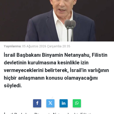
Yayınlanma:
05 Ağustos 2026 Çarşamba 20:35
İsrail Başbakanı Binyamin Netanyahu, Filistin
devletinin kurulmasına kesinlikle izin
vermeyeceklerini belirterek, İsrail'in varlığının
hiçbir anlaşmanın konusu olamayacağını
söyledi.