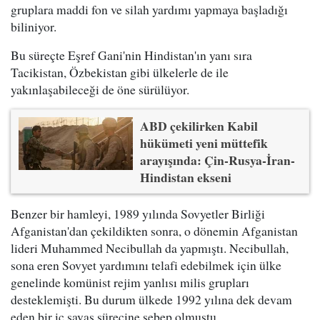
gruplara maddi fon ve silah yardımı yapmaya başladığı
biliniyor.
Bu süreçte Eşref Gani'nin Hindistan'ın yanı sıra
Tacikistan, Özbekistan gibi ülkelerle de ile
yakınlaşabileceği de öne sürülüyor.
ABD çekilirken Kabil
hükümeti yeni müttefik
arayışında: Çin-Rusya-İran-
Hindistan ekseni
Benzer bir hamleyi, 1989 yılında Sovyetler Birliği
Afganistan'dan çekildikten sonra, o dönemin Afganistan
lideri Muhammed Necibullah da yapmıştı. Necibullah,
sona eren Sovyet yardımını telafi edebilmek için ülke
genelinde komünist rejim yanlısı milis grupları
desteklemişti. Bu durum ülkede 1992 yılına dek devam
eden bir iç savaş sürecine sebep olmuştu.