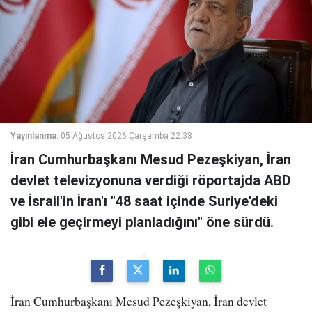
Yayınlanma:
05 Ağustos 2026 Çarşamba 22:38
İran Cumhurbaşkanı Mesud Pezeşkiyan, İran
devlet televizyonuna verdiği röportajda ABD
ve İsrail'in İran'ı "48 saat içinde Suriye'deki
gibi ele geçirmeyi planladığını" öne sürdü.
İran Cumhurbaşkanı Mesud Pezeşkiyan, İran devlet