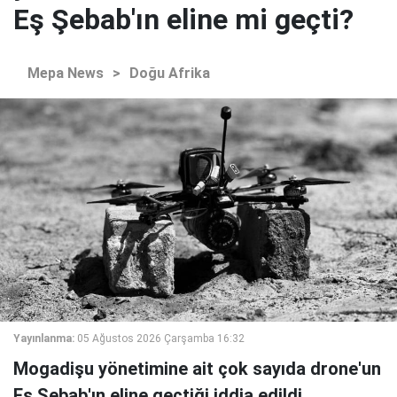
Eş Şebab'ın eline mi geçti?
Mepa News
>
Doğu Afrika
Yayınlanma:
05 Ağustos 2026 Çarşamba 16:32
Mogadişu yönetimine ait çok sayıda drone'un
Eş Şebab'ın eline geçtiği iddia edildi.