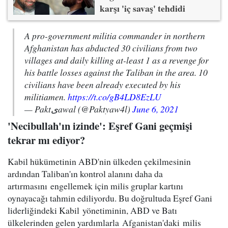
karşı 'iç savaş' tehdidi
A pro-government militia commander in northern
Afghanistan has abducted 30 civilians from two
villages and daily killing at-least 1 as a revenge for
his battle losses against the Taliban in the area. 10
civilians have been already executed by his
militiamen.
https://t.co/gB4LD8EzLU
— Paktﻯawal (@Paktyaw4l)
June 6, 2021
'Necibullah'ın izinde': Eşref Gani geçmişi
tekrar mı ediyor?
Kabil hükümetinin ABD'nin ülkeden çekilmesinin
ardından Taliban'ın kontrol alanını daha da
artırmasını engellemek için milis gruplar kartını
oynayacağı tahmin ediliyordu. Bu doğrultuda Eşref Gani
liderliğindeki Kabil yönetiminin, ABD ve Batı
ülkelerinden gelen yardımlarla Afganistan'daki milis