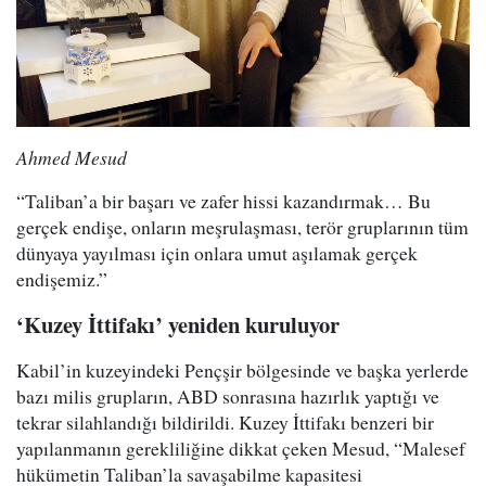
Ahmed Mesud
“Taliban’a bir başarı ve zafer hissi kazandırmak… Bu
gerçek endişe, onların meşrulaşması, terör gruplarının tüm
dünyaya yayılması için onlara umut aşılamak gerçek
endişemiz.”
‘Kuzey İttifakı’ yeniden kuruluyor
Kabil’in kuzeyindeki Pençşir bölgesinde ve başka yerlerde
bazı milis grupların, ABD sonrasına hazırlık yaptığı ve
tekrar silahlandığı bildirildi. Kuzey İttifakı benzeri bir
yapılanmanın gerekliliğine dikkat çeken Mesud, “Malesef
hükümetin Taliban’la savaşabilme kapasitesi