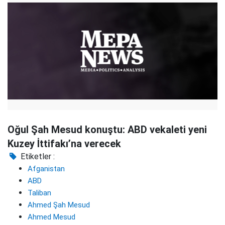
Oğul Şah Mesud konuştu: ABD vekaleti yeni
Kuzey İttifakı’na verecek
Etiketler :
Afganistan
ABD
Taliban
Ahmed Şah Mesud
Ahmed Mesud