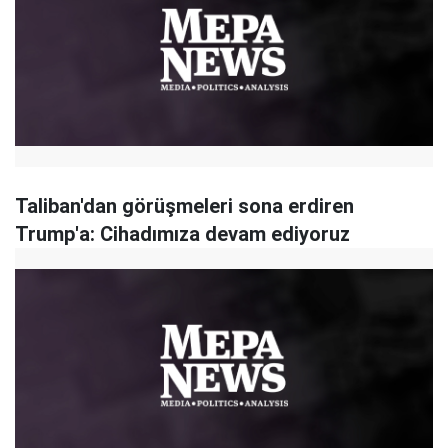
Taliban'dan görüşmeleri sona erdiren
Trump'a: Cihadımıza devam ediyoruz