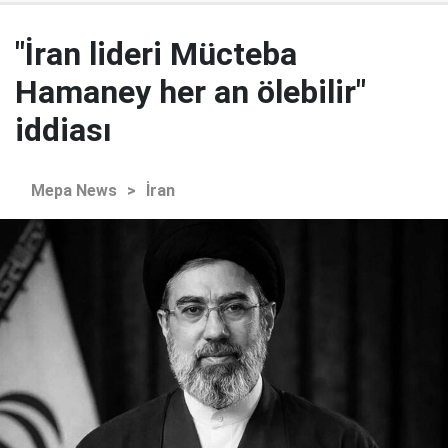
"İran lideri Mücteba
Hamaney her an ölebilir"
iddiası
Mepa News
>
İran