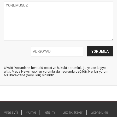
UYARI: Yorumların her türlü cezai ve hukuki sorumluluğu yazan kişiye
aittir. Mepa News, yapılan yorumlardan sorumlu değildir. Her bir yorum
600 karakterle (boşluklu) sınırlıdır.
Anasayfa
Künye
İletişim
Gizlilik İlkeleri
Sitene Ekle