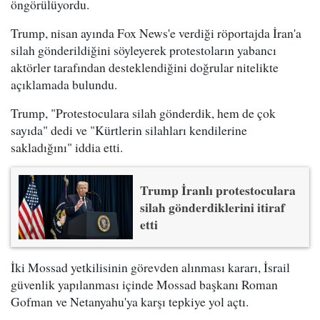
öngörülüyordu.
Trump, nisan ayında Fox News'e verdiği röportajda İran'a
silah gönderildiğini söyleyerek protestoların yabancı
aktörler tarafından desteklendiğini doğrular nitelikte
açıklamada bulundu.
Trump, "Protestoculara silah gönderdik, hem de çok
sayıda" dedi ve "Kürtlerin silahları kendilerine
sakladığını" iddia etti.
Trump İranlı protestoculara
silah gönderdiklerini itiraf
etti
İki Mossad yetkilisinin görevden alınması kararı, İsrail
güvenlik yapılanması içinde Mossad başkanı Roman
Gofman ve Netanyahu'ya karşı tepkiye yol açtı.