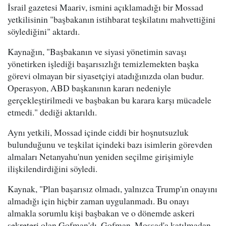
İsrail gazetesi Maariv, ismini açıklamadığı bir Mossad
yetkilisinin "başbakanın istihbarat teşkilatını mahvettiğini
söylediğini" aktardı.
Kaynağın, "Başbakanın ve siyasi yönetimin savaşı
yönetirken işlediği başarısızlığı temizlemekten başka
görevi olmayan bir siyasetçiyi atadığınızda olan budur.
Operasyon, ABD başkanının kararı nedeniyle
gerçekleştirilmedi ve başbakan bu karara karşı mücadele
etmedi." dediği aktarıldı.
Aynı yetkili, Mossad içinde ciddi bir hoşnutsuzluk
bulunduğunu ve teşkilat içindeki bazı isimlerin görevden
almaları Netanyahu'nun yeniden seçilme girişimiyle
ilişkilendirdiğini söyledi.
Kaynak, "Plan başarısız olmadı, yalnızca Trump'ın onayını
almadığı için hiçbir zaman uygulanmadı. Bu onayı
almakla sorumlu kişi başbakan ve o dönemde askeri
sekreteri olan Gofman'dı. Gofman, Mossad'a katılmadan