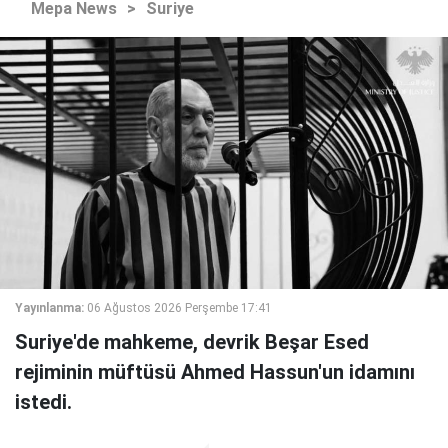
Mepa News
>
Suriye
Yayınlanma:
06 Ağustos 2026 Perşembe 17:41
Suriye'de mahkeme, devrik Beşar Esed
rejiminin müftüsü Ahmed Hassun'un idamını
istedi.