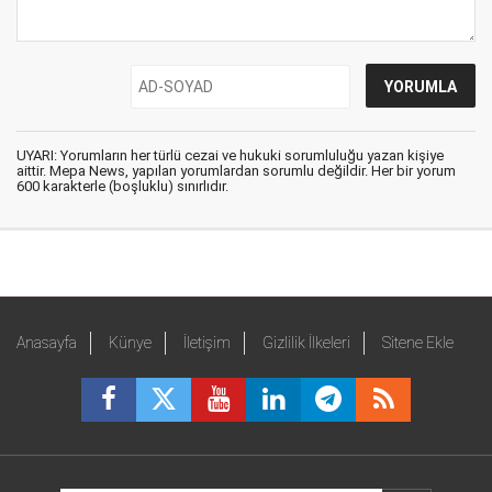
UYARI: Yorumların her türlü cezai ve hukuki sorumluluğu yazan kişiye
aittir. Mepa News, yapılan yorumlardan sorumlu değildir. Her bir yorum
600 karakterle (boşluklu) sınırlıdır.
Anasayfa
Künye
İletişim
Gizlilik İlkeleri
Sitene Ekle