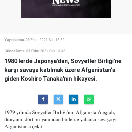
Yayınlanma:
05 Ekim 2021 Salı 13:30
Güncelleme:
05 Ekim 2021 Salı 13:32
1980'lerde Japonya'dan, Sovyetler Birliği'ne
karşı savaşa katılmak üzere Afganistan'a
giden Koshiro Tanaka'nın hikayesi.
1979 yılında Sovyetler Birliği'nin Afganistan'ı işgali,
dünyanın dört bir yanından binlerce yabancı savaşçıyı
Afganistan'a çekti.