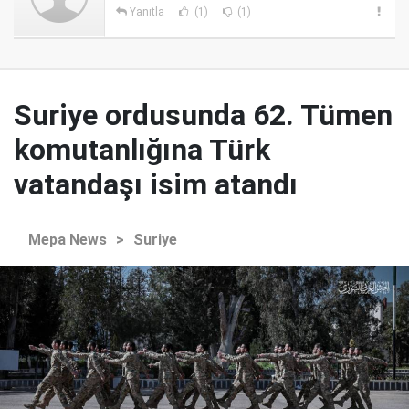
Yanıtla
(1)
(1)
Suriye ordusunda 62. Tümen
komutanlığına Türk
vatandaşı isim atandı
Mepa News
>
Suriye