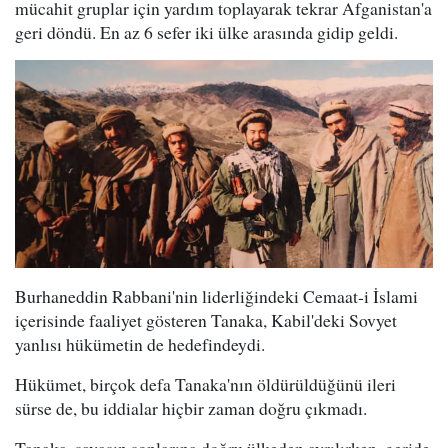
mücahit gruplar için yardım toplayarak tekrar Afganistan'a
geri döndü. En az 6 sefer iki ülke arasında gidip geldi.
Burhaneddin Rabbani'nin liderliğindeki Cemaat-i İslami
içerisinde faaliyet gösteren Tanaka, Kabil'deki Sovyet
yanlısı hükümetin de hedefindeydi.
Hükümet, birçok defa Tanaka'nın öldürüldüğünü ileri
sürse de, bu iddialar hiçbir zaman doğru çıkmadı.
Tanaka, savaşın sonlarına doğru ülkeden ayrılırken, geride