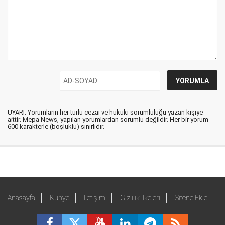
UYARI: Yorumların her türlü cezai ve hukuki sorumluluğu yazan kişiye
aittir. Mepa News, yapılan yorumlardan sorumlu değildir. Her bir yorum
600 karakterle (boşluklu) sınırlıdır.
Anasayfa
Künye
İletişim
Gizlilik İlkeleri
Sitene Ekle