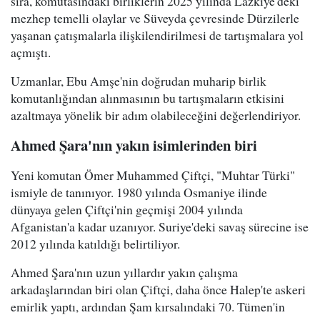
sıra, komutasındaki birliklerin 2025 yılında Lazkiye'deki
mezhep temelli olaylar ve Süveyda çevresinde Dürzilerle
yaşanan çatışmalarla ilişkilendirilmesi de tartışmalara yol
açmıştı.
Uzmanlar, Ebu Amşe'nin doğrudan muharip birlik
komutanlığından alınmasının bu tartışmaların etkisini
azaltmaya yönelik bir adım olabileceğini değerlendiriyor.
Ahmed Şara'nın yakın isimlerinden biri
Yeni komutan Ömer Muhammed Çiftçi, "Muhtar Türki"
ismiyle de tanınıyor. 1980 yılında Osmaniye ilinde
dünyaya gelen Çiftçi'nin geçmişi 2004 yılında
Afganistan'a kadar uzanıyor. Suriye'deki savaş sürecine ise
2012 yılında katıldığı belirtiliyor.
Ahmed Şara'nın uzun yıllardır yakın çalışma
arkadaşlarından biri olan Çiftçi, daha önce Halep'te askeri
emirlik yaptı, ardından Şam kırsalındaki 70. Tümen'in