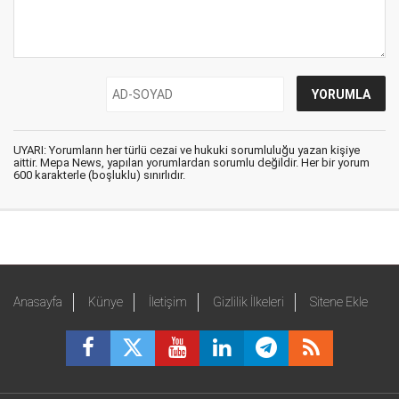
UYARI: Yorumların her türlü cezai ve hukuki sorumluluğu yazan kişiye
aittir. Mepa News, yapılan yorumlardan sorumlu değildir. Her bir yorum
600 karakterle (boşluklu) sınırlıdır.
Anasayfa
Künye
İletişim
Gizlilik İlkeleri
Sitene Ekle