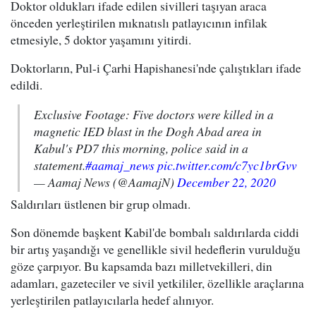
Doktor oldukları ifade edilen sivilleri taşıyan araca
önceden yerleştirilen mıknatıslı patlayıcının infilak
etmesiyle, 5 doktor yaşamını yitirdi.
Doktorların, Pul-i Çarhi Hapishanesi'nde çalıştıkları ifade
edildi.
Exclusive Footage: Five doctors were killed in a
magnetic IED blast in the Dogh Abad area in
Kabul's PD7 this morning, police said in a
statement.
#aamaj_news
pic.twitter.com/c7yc1brGvv
— Aamaj News (@AamajN)
December 22, 2020
Saldırıları üstlenen bir grup olmadı.
Son dönemde başkent Kabil'de bombalı saldırılarda ciddi
bir artış yaşandığı ve genellikle sivil hedeflerin vurulduğu
göze çarpıyor. Bu kapsamda bazı milletvekilleri, din
adamları, gazeteciler ve sivil yetkililer, özellikle araçlarına
yerleştirilen patlayıcılarla hedef alınıyor.