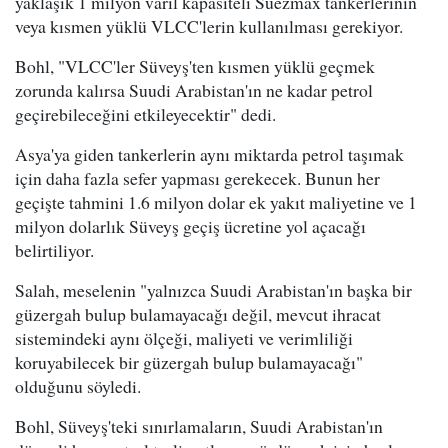
yaklaşık 1 milyon varil kapasiteli Suezmax tankerlerinin
veya kısmen yüklü VLCC'lerin kullanılması gerekiyor.
Bohl, "VLCC'ler Süveyş'ten kısmen yüklü geçmek
zorunda kalırsa Suudi Arabistan'ın ne kadar petrol
geçirebileceğini etkileyecektir" dedi.
Asya'ya giden tankerlerin aynı miktarda petrol taşımak
için daha fazla sefer yapması gerekecek. Bunun her
geçişte tahmini 1.6 milyon dolar ek yakıt maliyetine ve 1
milyon dolarlık Süveyş geçiş ücretine yol açacağı
belirtiliyor.
Salah, meselenin "yalnızca Suudi Arabistan'ın başka bir
güzergah bulup bulamayacağı değil, mevcut ihracat
sistemindeki aynı ölçeği, maliyeti ve verimliliği
koruyabilecek bir güzergah bulup bulamayacağı"
olduğunu söyledi.
Bohl, Süveyş'teki sınırlamaların, Suudi Arabistan'ın