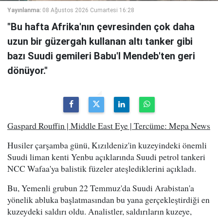
Yayınlanma:
08 Ağustos 2026 Cumartesi 16:28
"Bu hafta Afrika'nın çevresinden çok daha
uzun bir güzergah kullanan altı tanker gibi
bazı Suudi gemileri Babu'l Mendeb'ten geri
dönüyor."
Gaspard Rouffin | Middle East Eye | Tercüme: Mepa News
Husiler çarşamba günü, Kızıldeniz'in kuzeyindeki önemli
Suudi liman kenti Yenbu açıklarında Suudi petrol tankeri
NCC Wafaa'ya balistik füzeler ateşlediklerini açıkladı.
Bu, Yemenli grubun 22 Temmuz'da Suudi Arabistan'a
yönelik abluka başlatmasından bu yana gerçekleştirdiği en
kuzeydeki saldırı oldu. Analistler, saldırıların kuzeye,