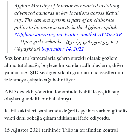
Afghan Ministry of Interior has started installing
advanced cameras in key locations across Kabul
city. The camera system is part of an elaborate
policy to increase security in the Afghan capital.
#Afghanistanrising
pic.twitter.com/hsCoVMm7XP
— Open girls' schools - د نجونو ښوونځي پرانیزئ
(@paykhar)
September 14, 2022
Söz konusu kameralarla şehrin sürekli olarak gözlem
altına tutulacağı, böylece bir yandan adli olayların, diğer
yandan ise IŞİD ve diğer silahlı grupların hareketlerinin
izlenmeye çalışılacağı belirtiliyor.
ABD destekli yönetim döneminde Kabil'de çeşitli suç
olayları gündelik bir hal almıştı.
Kabil sakinleri, yanlarında değerli eşyaları varken gündüz
vakti dahi sokağa çıkamadıklarını ifade ediyordu.
15 Ağustos 2021 tarihinde Taliban tarafından kontrol