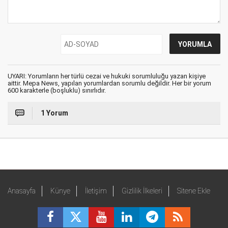
UYARI: Yorumların her türlü cezai ve hukuki sorumluluğu yazan kişiye
aittir. Mepa News, yapılan yorumlardan sorumlu değildir. Her bir yorum
600 karakterle (boşluklu) sınırlıdır.
1 Yorum
Anasayfa
Künye
İletişim
Gizlilik İlkeleri
Sitene Ekle