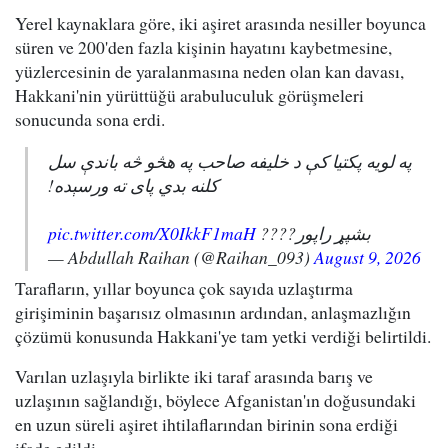
Yerel kaynaklara göre, iki aşiret arasında nesiller boyunca
süren ve 200'den fazla kişinin hayatını kaybetmesine,
yüzlercesinin de yaralanmasına neden olan kan davası,
Hakkani'nin yürüttüğü arabuluculuk görüşmeleri
sonucunda sona erdi.
په لویه پکتیا کې د خلیفه صاحب په هڅو څه باندې سل
کلنه بدي پای ته ورسېده!
pic.twitter.com/X0IkkF1maH
بشپړ راپور????
— Abdullah Raihan (@Raihan_093)
August 9, 2026
Tarafların, yıllar boyunca çok sayıda uzlaştırma
girişiminin başarısız olmasının ardından, anlaşmazlığın
çözümü konusunda Hakkani'ye tam yetki verdiği belirtildi.
Varılan uzlaşıyla birlikte iki taraf arasında barış ve
uzlaşının sağlandığı, böylece Afganistan'ın doğusundaki
en uzun süreli aşiret ihtilaflarından birinin sona erdiği
ifade edildi.