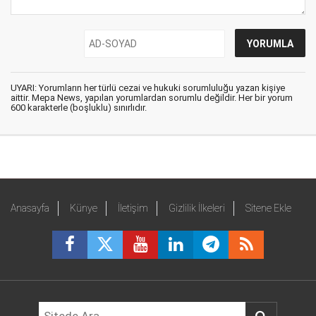
UYARI: Yorumların her türlü cezai ve hukuki sorumluluğu yazan kişiye
aittir. Mepa News, yapılan yorumlardan sorumlu değildir. Her bir yorum
600 karakterle (boşluklu) sınırlıdır.
Anasayfa
Künye
İletişim
Gizlilik İlkeleri
Sitene Ekle