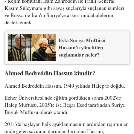
- Rejim komutanı İsam Zahreddin ile İranlı General
Kasım Süleymani gibi savaş suçlarıyla suçlanan isimleri
ve Rusya ile İran'ın Suriye'ye askeri müdahalelerini
desteklemek.
Eski Suriye Müftüsü
Hassun'a yöneltilen
suçlamalar neler?
Ahmed Bedreddin Hassun kimdir?
Ahmed Bedreddin Hassun, 1949 yılında Halep'te doğdu.
Ezher Üniversitesi'nde eğitim gördükten sonra 2002'de
Halep Müftüsü, 2005'te ise Beşar Esed tarafından Suriye
Büyük Müftüsü olarak atandı.
2011'de başlayan halk ayaklanmasının ardından rejimin en
önde gelen savunucularından biri olan Hassun,