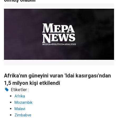
Afrika'nın güneyini vuran 'Idai kasırgası'ndan
1,5 milyon kişi etkilendi
Etiketler :
Afrika
Mozambik
Malavi
Zimbabve