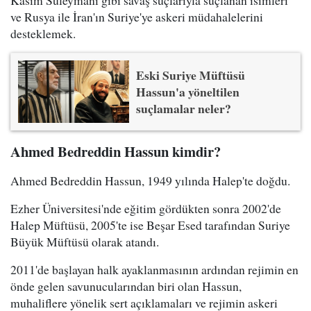
Kasım Süleymani gibi savaş suçlarıyla suçlanan isimleri
ve Rusya ile İran'ın Suriye'ye askeri müdahalelerini
desteklemek.
Eski Suriye Müftüsü
Hassun'a yöneltilen
suçlamalar neler?
Ahmed Bedreddin Hassun kimdir?
Ahmed Bedreddin Hassun, 1949 yılında Halep'te doğdu.
Ezher Üniversitesi'nde eğitim gördükten sonra 2002'de
Halep Müftüsü, 2005'te ise Beşar Esed tarafından Suriye
Büyük Müftüsü olarak atandı.
2011'de başlayan halk ayaklanmasının ardından rejimin en
önde gelen savunucularından biri olan Hassun,
muhaliflere yönelik sert açıklamaları ve rejimin askeri