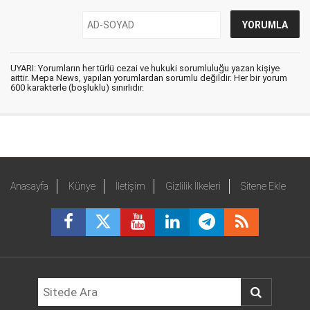
UYARI: Yorumların her türlü cezai ve hukuki sorumluluğu yazan kişiye
aittir. Mepa News, yapılan yorumlardan sorumlu değildir. Her bir yorum
600 karakterle (boşluklu) sınırlıdır.
Anasayfa
Künye
İletişim
Gizlilik İlkeleri
Sitene Ekle