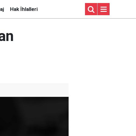
aj
Hak İhlalleri
an