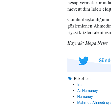
hesap vermek zorunda 
mevcut dini lideri ele
Cumhurbaşkanlığının i
gözlemlenen Ahmedinej
siyasi krizleri alenileşm
Kaynak: Mepa News
Etiketler :
İran
Ali Hamaney
Hamaney
Mahmud Ahmedinej