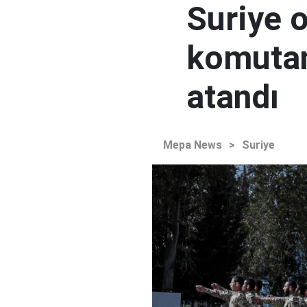
Suriye 
komutan
atandı
Mepa News
>
Suriye