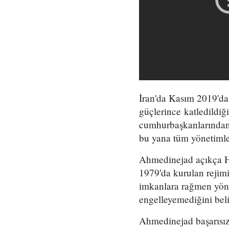
İran'da Kasım 2019'da
güçlerince katledildiğ
cumhurbaşkanlarından
bu yana tüm yönetimler
Ahmedinejad açıkça Ha
1979'da kurulan rejimi
imkanlara rağmen yöne
engelleyemediğini belir
Ahmedinejad başarısızl