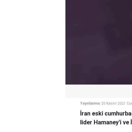
Yayınlanma:
20 Kasım 2021 Cum
İran eski cumhurba
lider Hamaney'i ve İ