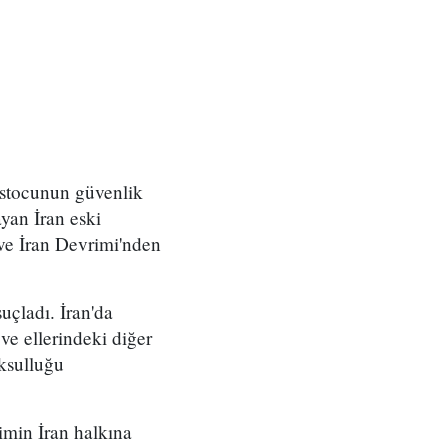
estocunun güvenlik
yan İran eski
e İran Devrimi'nden
uçladı. İran'da
ve ellerindeki diğer
ksulluğu
imin İran halkına