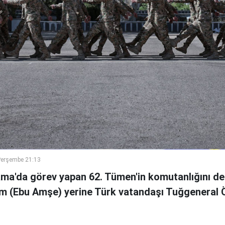
Perşembe 21:13
ama'da görev yapan 62. Tümen'in komutanlığını de
m (Ebu Amşe) yerine Türk vatandaşı Tuğgenera