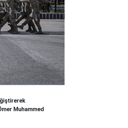
ğiştirerek
l Ömer Muhammed