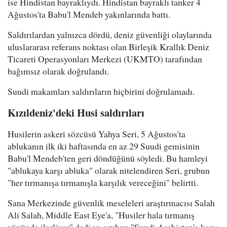
ise Hindistan bayraklıydı. Hindistan bayraklı tanker 4
Ağustos'ta Babu'l Mendeb yakınlarında battı.
Saldırılardan yalnızca dördü, deniz güvenliği olaylarında
uluslararası referans noktası olan Birleşik Krallık Deniz
Ticareti Operasyonları Merkezi (UKMTO) tarafından
bağımsız olarak doğrulandı.
Suudi makamları saldırıların hiçbirini doğrulamadı.
Kızıldeniz'deki Husi saldırıları
Husilerin askeri sözcüsü Yahya Seri, 5 Ağustos'ta
ablukanın ilk iki haftasında en az 29 Suudi gemisinin
Babu'l Mendeb'ten geri döndüğünü söyledi. Bu hamleyi
"ablukaya karşı abluka" olarak nitelendiren Seri, grubun
"her tırmanışa tırmanışla karşılık vereceğini" belirtti.
Sana Merkezinde güvenlik meseleleri araştırmacısı Salah
Ali Salah, Middle East Eye'a, "Husiler hala tırmanış
yönünde ilerliyor" dedi ve grubun "Suudi Arabistan'a karşı