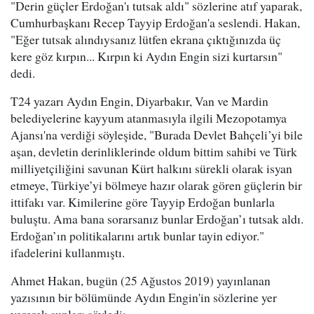
"Derin güçler Erdoğan'ı tutsak aldı" sözlerine atıf yaparak,
Cumhurbaşkanı Recep Tayyip Erdoğan'a seslendi. Hakan,
"Eğer tutsak alındıysanız lütfen ekrana çıktığınızda üç
kere göz kırpın... Kırpın ki Aydın Engin sizi kurtarsın"
dedi.
T24 yazarı Aydın Engin, Diyarbakır, Van ve Mardin
belediyelerine kayyum atanmasıyla ilgili Mezopotamya
Ajansı'na verdiği söyleşide, "Burada Devlet Bahçeli’yi bile
aşan, devletin derinliklerinde oldum bittim sahibi ve Türk
milliyetçiliğini savunan Kürt halkını sürekli olarak isyan
etmeye, Türkiye’yi bölmeye hazır olarak gören güçlerin bir
ittifakı var. Kimilerine göre Tayyip Erdoğan bunlarla
buluştu. Ama bana sorarsanız bunlar Erdoğan’ı tutsak aldı.
Erdoğan’ın politikalarını artık bunlar tayin ediyor."
ifadelerini kullanmıştı.
Ahmet Hakan, bugün (25 Ağustos 2019) yayınlanan
yazısının bir bölümünde Aydın Engin'in sözlerine yer