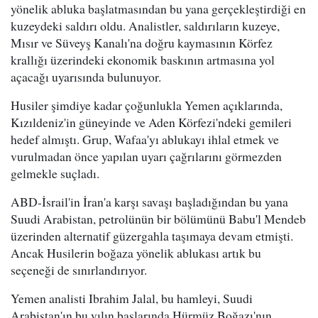
yönelik abluka başlatmasından bu yana gerçekleştirdiği en
kuzeydeki saldırı oldu. Analistler, saldırıların kuzeye,
Mısır ve Süveyş Kanalı'na doğru kaymasının Körfez
krallığı üzerindeki ekonomik baskının artmasına yol
açacağı uyarısında bulunuyor.
Husiler şimdiye kadar çoğunlukla Yemen açıklarında,
Kızıldeniz'in güneyinde ve Aden Körfezi'ndeki gemileri
hedef almıştı. Grup, Wafaa'yı ablukayı ihlal etmek ve
vurulmadan önce yapılan uyarı çağrılarını görmezden
gelmekle suçladı.
ABD-İsrail'in İran'a karşı savaşı başladığından bu yana
Suudi Arabistan, petrolünün bir bölümünü Babu'l Mendeb
üzerinden alternatif güzergahla taşımaya devam etmişti.
Ancak Husilerin boğaza yönelik ablukası artık bu
seçeneği de sınırlandırıyor.
Yemen analisti Ibrahim Jalal, bu hamleyi, Suudi
Arabistan'ın bu yılın başlarında Hürmüz Boğazı'nın