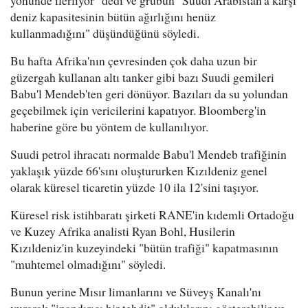
deniz kapasitesinin bütün ağırlığını henüz
kullanmadığını" düşündüğünü söyledi.
Bu hafta Afrika'nın çevresinden çok daha uzun bir
güzergah kullanan altı tanker gibi bazı Suudi gemileri
Babu'l Mendeb'ten geri dönüyor. Bazıları da su yolundan
geçebilmek için vericilerini kapatıyor. Bloomberg'in
haberine göre bu yöntem de kullanılıyor.
Suudi petrol ihracatı normalde Babu'l Mendeb trafiğinin
yaklaşık yüzde 66'sını oluştururken Kızıldeniz genel
olarak küresel ticaretin yüzde 10 ila 12'sini taşıyor.
Küresel risk istihbaratı şirketi RANE'in kıdemli Ortadoğu
ve Kuzey Afrika analisti Ryan Bohl, Husilerin
Kızıldeniz'in kuzeyindeki "bütün trafiği" kapatmasının
"muhtemel olmadığını" söyledi.
Bunun yerine Mısır limanlarını ve Süveyş Kanalı'nı
vurarak "inandırıcı bir tehdit" olduklarını gösterebilir ve