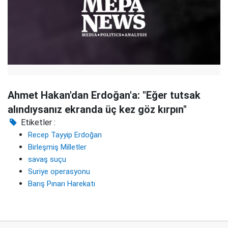
Ahmet Hakan'dan Erdoğan'a: "Eğer tutsak
alındıysanız ekranda üç kez göz kırpın"
Etiketler :
Recep Tayyip Erdoğan
Birleşmiş Milletler
savaş suçu
Suriye operasyonu
Barış Pınarı Harekatı