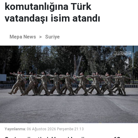
komutanlığına Türk
vatandaşı isim atandı
Mepa News
>
Suriye
Yayınlanma:
06 Ağustos 2026 Perşembe 21:13