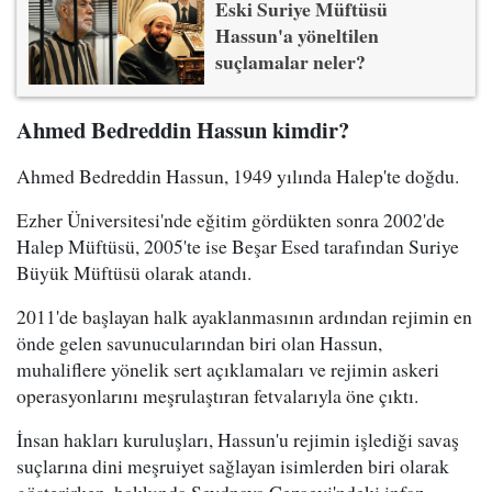
Eski Suriye Müftüsü
Hassun'a yöneltilen
suçlamalar neler?
Ahmed Bedreddin Hassun kimdir?
Ahmed Bedreddin Hassun, 1949 yılında Halep'te doğdu.
Ezher Üniversitesi'nde eğitim gördükten sonra 2002'de
Halep Müftüsü, 2005'te ise Beşar Esed tarafından Suriye
Büyük Müftüsü olarak atandı.
2011'de başlayan halk ayaklanmasının ardından rejimin en
önde gelen savunucularından biri olan Hassun,
muhaliflere yönelik sert açıklamaları ve rejimin askeri
operasyonlarını meşrulaştıran fetvalarıyla öne çıktı.
İnsan hakları kuruluşları, Hassun'u rejimin işlediği savaş
suçlarına dini meşruiyet sağlayan isimlerden biri olarak