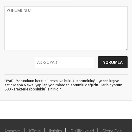
UYARI: Yorumların her türlü cezai ve hukuki sorumluluğu yazan kişiye
aittir. Mepa News, yapılan yorumlardan sorumlu değildir. Her bir yorum
600 karakterle (boşluklu) sınırlıdır.
Anasayfa
Künye
İletişim
Gizlilik İlkeleri
Sitene Ekle