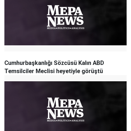
Cumhurbaşkanlığı Sözcüsü Kalın ABD
Temsilciler Meclisi heyetiyle görüştü