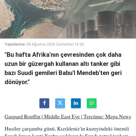
Yayınlanma:
08 Ağustos 2026 Cumartesi 16:28
"Bu hafta Afrika'nın çevresinden çok daha
uzun bir güzergah kullanan altı tanker gibi
bazı Suudi gemileri Babu'l Mendeb'ten geri
dönüyor."
Gaspard Rouffin | Middle East Eye | Tercüme: Mepa News
Husiler çarşamba günü, Kızıldeniz'in kuzeyindeki önemli
Suudi liman kenti Yenbu açıklarında Suudi petrol tankeri