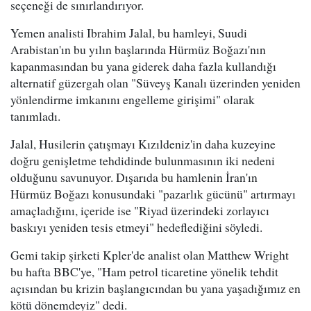
seçeneği de sınırlandırıyor.
Yemen analisti Ibrahim Jalal, bu hamleyi, Suudi
Arabistan'ın bu yılın başlarında Hürmüz Boğazı'nın
kapanmasından bu yana giderek daha fazla kullandığı
alternatif güzergah olan "Süveyş Kanalı üzerinden yeniden
yönlendirme imkanını engelleme girişimi" olarak
tanımladı.
Jalal, Husilerin çatışmayı Kızıldeniz'in daha kuzeyine
doğru genişletme tehdidinde bulunmasının iki nedeni
olduğunu savunuyor. Dışarıda bu hamlenin İran'ın
Hürmüz Boğazı konusundaki "pazarlık gücünü" artırmayı
amaçladığını, içeride ise "Riyad üzerindeki zorlayıcı
baskıyı yeniden tesis etmeyi" hedeflediğini söyledi.
Gemi takip şirketi Kpler'de analist olan Matthew Wright
bu hafta BBC'ye, "Ham petrol ticaretine yönelik tehdit
açısından bu krizin başlangıcından bu yana yaşadığımız en
kötü dönemdeyiz" dedi.