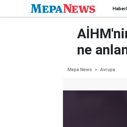
Haber
AİHM'nin
ne anla
Mepa News
>
Avrupa