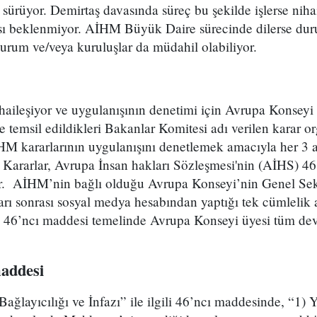
l sürüyor. Demirtaş davasında süreç bu şekilde işlerse nih
ı beklenmiyor. AİHM Büyük Daire sürecinde dilerse duru
urum ve/veya kuruluşlar da müdahil olabiliyor.
ihaileşiyor ve uygulanışının denetimi için Avrupa Konseyi 
 temsil edildikleri Bakanlar Komitesi adı verilen karar or
M kararlarının uygulanışını denetlemek amacıyla her 3 
. Kararlar, Avrupa İnsan hakları Sözleşmesi'nin (AİHS) 4
or. AİHM’nin bağlı olduğu Avrupa Konseyi’nin Genel Sek
arı sonrası sosyal medya hesabından yaptığı tek cümleli
 46’ncı maddesi temelinde Avrupa Konseyi üyesi tüm devle
m
addesi
ağlayıcılığı ve İnfazı” ile ilgili 46’ncı maddesinde, “1)