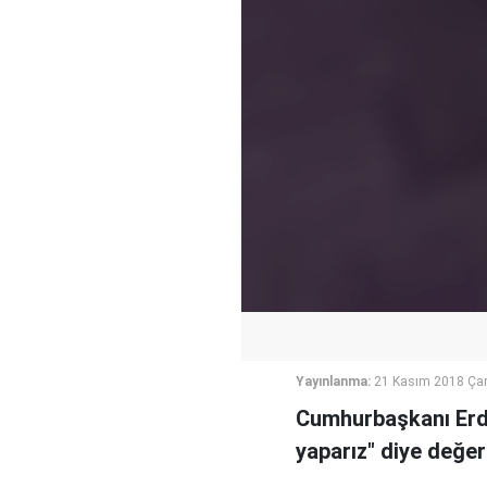
Yayınlanma:
21 Kasım 2018 Ça
Cumhurbaşkanı Erdo
yaparız" diye değer