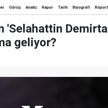
ler
Görüş
Analiz
Rapor
Tarih
Biyografi
Röport
 'Selahattin Demirtaş
ma geliyor?