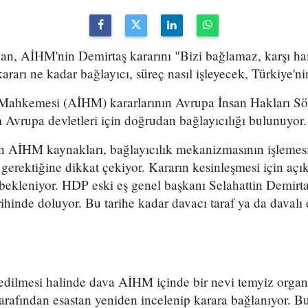
, AİHM'nin Demirtaş kararını "Bizi bağlamaz, karşı ha
rarı ne kadar bağlayıcı, süreç nasıl işleyecek, Türkiye'n
 Mahkemesi (AİHM) kararlarının Avrupa İnsan Hakları S
m Avrupa devletleri için doğrudan bağlayıcılığı bulunuyor.
 AİHM kaynakları, bağlayıcılık mekanizmasının işlem
 gerektiğine dikkat çekiyor. Kararın kesinleşmesi için aç
 bekleniyor. HDP eski eş genel başkanı Selahattin Demirtaş
ihinde doluyor. Bu tarihe kadar davacı taraf ya da davalı d
 edilmesi halinde dava AİHM içinde bir nevi temyiz organı
arafından esastan yeniden incelenip karara bağlanıyor. B