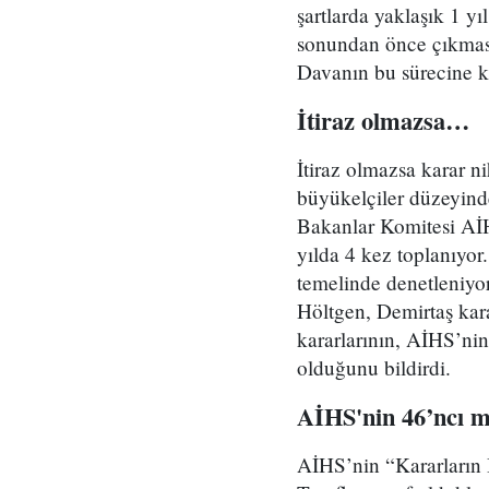
şartlarda yaklaşık 1 yı
sonundan önce çıkmas
Davanın bu sürecine k
İtiraz olmazsa…
İtiraz olmazsa karar n
büyükelçiler düzeyinde
Bakanlar Komitesi AİH
yılda 4 kez toplanıyor
temelinde denetleniy
Höltgen, Demirtaş kar
kararlarının, AİHS’nin
olduğunu bildirdi.
AİHS'nin 46’ncı 
AİHS’nin “Kararların B