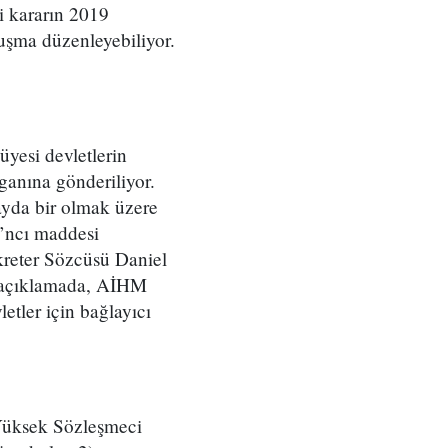
ai kararın 2019
şma düzenleyebiliyor.
üyesi devletlerin
ganına gönderiliyor.
ayda bir olmak üzere
6’ncı maddesi
reter Sözcüsü Daniel
k açıklamada, AİHM
tler için bağlayıcı
 Yüksek Sözleşmeci