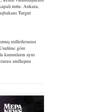
apalı tuttu. Ankara,
Başbakanı Turgut
muş milletlerarası
“Usulüne göre
la kanunların aynı
erarası andlaşma