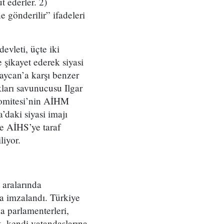
t ederler. 2)
 gönderilir” ifadeleri
vleti, üçte iki
şikayet ederek siyasi
aycan’a karşı benzer
ları savunucusu Ilgar
Komitesi’nin AİHM
a’daki siyasi imajı
e AİHS’ye taraf
liyor.
 aralarında
a imzalandı. Türkiye
a parlamenterleri,
, kendi vatandaşlarına