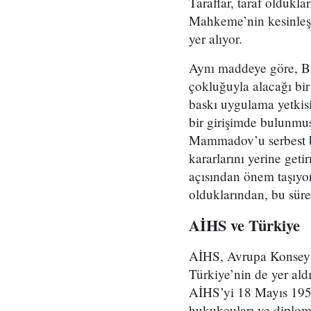
Taraflar, taraf oldukl
Mahkeme’nin kesinleşen
yer alıyor.
Aynı maddeye göre, Ba
çokluğuyla alacağı bir
baskı uygulama yetkis
bir girişimde bulunmuş
Mammadov’u serbest bı
kararlarını yerine geti
açısından önem taşıyo
olduklarından, bu sür
AİHS ve Türkiye
AİHS, Avrupa Konseyi t
Türkiye’nin de yer ald
AİHS’yi 18 Mayıs 1954
hukukçuları ve diploma