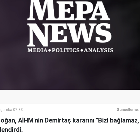
rşamba 07:33
Güncelleme:
ğan, AİHM'nin Demirtaş kararını "Bizi bağlamaz,
lendirdi.