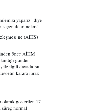
mlemizi yaparız" diye
in seçenekleri neler?
özleşmesi’ne (AİHS)
esinden önce AİHM
ıklandığı günden
 ile ilgili davada bu
evletin karara itiraz
 olarak gösterilen 17
u süreç normal