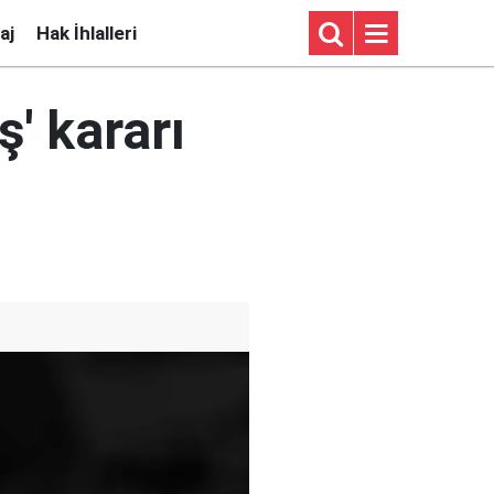
aj
Hak İhlalleri
' kararı