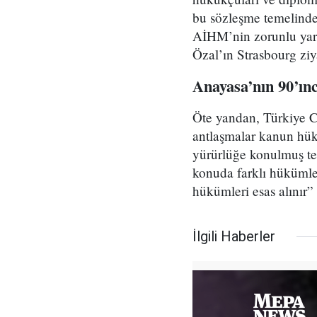
bu sözleşme temelinde
AİHM’nin zorunlu yarg
Özal’ın Strasbourg ziyar
Anayasa’nın 90’ın
Öte yandan, Türkiye C
antlaşmalar kanun hük
yürürlüğe konulmuş tem
konuda farklı hükümle
hükümleri esas alınır” 
İlgili Haberler