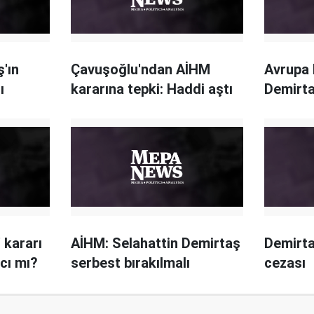
'ın
Çavuşoğlu'ndan AİHM
Avrupa 
ı
kararına tepki: Haddi aştı
Demirta
 kararı
AİHM: Selahattin Demirtaş
Demirta
ıcı mı?
serbest bırakılmalı
cezası