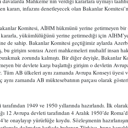
arı davalarda Mahkeme’nin verdiği kararlara uymayı taahhü
 kararı, infazını denetleyecek olan Bakanlar Komitesi’ne
kanlar Komitesi, AİHM hükmünü yerine getirmeyen bir de
 kararla, yükümlülüğünü yerine getirmediği için AİHM’ye 
ine de sahip. Bakanlar Komitesi geçtiğimiz aylarda Azerb
, bu girişim sonrası Azeri mahkemeleri muhalif insan hak
rakmak zorunda kalmıştı. Bir diğer deyişle, Bakanlar 
rmeyen bir devlete karşı başlattığı girişim o devletin Avrup
r. Tüm AB ülkeleri aynı zamanda Avrupa Konseyi üyesi v
eç aynı zamanda AB müktesebatının parçası olarak gösteri
arafından 1949 ve 1950 yıllarında hazırlandı. İlk olarak
ığı 12 Avrupa devleti tarafından 4 Aralık 1950’de Roma’d
’te onaylayıp yürürlüğe koydu. Sözleşmenin hazırlanışın
tlarıyla doğrudan katkıda bulunan Türkiye, buna karşılık