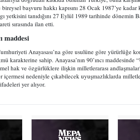
 bireysel başvuru hakkı kapısını 28 Ocak 1987’ye kadar k
ı yetkisini tanıdığını 27 Eylül 1989 tarihinde dönemin 
eti sırasında ilan etti.
cı m
addesi
umhuriyeti Anayasası’na göre usulüne göre yürürlüğe kon
mü karakterine sahip. Anayasa’nın 90’ıncı maddesinde 
el hak ve özgürlüklere ilişkin milletlerarası andlaşmalar
r içermesi nedeniyle çıkabilecek uyuşmazlıklarda milletl
ifadeleri yer alıyor.