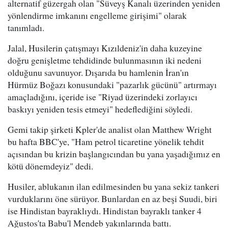
alternatif güzergah olan "Süveyş Kanalı üzerinden yeniden
yönlendirme imkanını engelleme girişimi" olarak
tanımladı.
Jalal, Husilerin çatışmayı Kızıldeniz'in daha kuzeyine
doğru genişletme tehdidinde bulunmasının iki nedeni
olduğunu savunuyor. Dışarıda bu hamlenin İran'ın
Hürmüz Boğazı konusundaki "pazarlık gücünü" artırmayı
amaçladığını, içeride ise "Riyad üzerindeki zorlayıcı
baskıyı yeniden tesis etmeyi" hedeflediğini söyledi.
Gemi takip şirketi Kpler'de analist olan Matthew Wright
bu hafta BBC'ye, "Ham petrol ticaretine yönelik tehdit
açısından bu krizin başlangıcından bu yana yaşadığımız en
kötü dönemdeyiz" dedi.
Husiler, ablukanın ilan edilmesinden bu yana sekiz tankeri
vurduklarını öne sürüyor. Bunlardan en az beşi Suudi, biri
ise Hindistan bayraklıydı. Hindistan bayraklı tanker 4
Ağustos'ta Babu'l Mendeb yakınlarında battı.