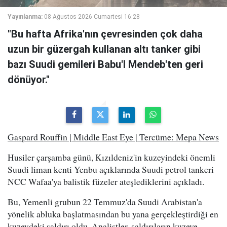
Yayınlanma:
08 Ağustos 2026 Cumartesi 16:28
"Bu hafta Afrika'nın çevresinden çok daha
uzun bir güzergah kullanan altı tanker gibi
bazı Suudi gemileri Babu'l Mendeb'ten geri
dönüyor."
Gaspard Rouffin | Middle East Eye | Tercüme: Mepa News
Husiler çarşamba günü, Kızıldeniz'in kuzeyindeki önemli
Suudi liman kenti Yenbu açıklarında Suudi petrol tankeri
NCC Wafaa'ya balistik füzeler ateşlediklerini açıkladı.
Bu, Yemenli grubun 22 Temmuz'da Suudi Arabistan'a
yönelik abluka başlatmasından bu yana gerçekleştirdiği en
kuzeydeki saldırı oldu. Analistler, saldırıların kuzeye,