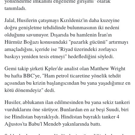
yönlendirme imkanını engelleme girişimi" olarak
tanımladı.
Jalal, Husilerin çatışmayı Kızıldeniz'in daha kuzeyine
doğru genişletme tehdidinde bulunmasının iki nedeni
olduğunu savunuyor. Dışarıda bu hamlenin İran'ın
Hürmüz Boğazı konusundaki "pazarlık gücünü" artırmayı
amaçladığını, içeride ise "Riyad üzerindeki zorlayıcı
baskıyı yeniden tesis etmeyi" hedeflediğini söyledi.
Gemi takip şirketi Kpler'de analist olan Matthew Wright
bu hafta BBC'ye, "Ham petrol ticaretine yönelik tehdit
açısından bu krizin başlangıcından bu yana yaşadığımız en
kötü dönemdeyiz" dedi.
Husiler, ablukanın ilan edilmesinden bu yana sekiz tankeri
vurduklarını öne sürüyor. Bunlardan en az beşi Suudi, biri
ise Hindistan bayraklıydı. Hindistan bayraklı tanker 4
Ağustos'ta Babu'l Mendeb yakınlarında battı.