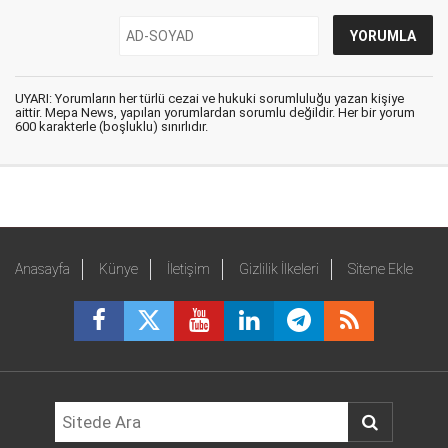
UYARI: Yorumların her türlü cezai ve hukuki sorumluluğu yazan kişiye
aittir. Mepa News, yapılan yorumlardan sorumlu değildir. Her bir yorum
600 karakterle (boşluklu) sınırlıdır.
Anasayfa
Künye
İletişim
Gizlilik İlkeleri
Sitene Ekle