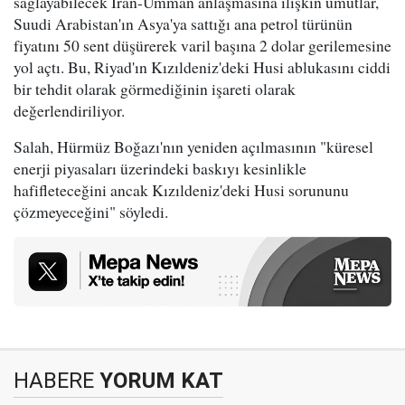
sağlayabilecek İran-Umman anlaşmasına ilişkin umutlar,
Suudi Arabistan'ın Asya'ya sattığı ana petrol türünün
fiyatını 50 sent düşürerek varil başına 2 dolar gerilemesine
yol açtı. Bu, Riyad'ın Kızıldeniz'deki Husi ablukasını ciddi
bir tehdit olarak görmediğinin işareti olarak
değerlendiriliyor.
Salah, Hürmüz Boğazı'nın yeniden açılmasının "küresel
enerji piyasaları üzerindeki baskıyı kesinlikle
hafifleteceğini ancak Kızıldeniz'deki Husi sorununu
çözmeyeceğini" söyledi.
HABERE
YORUM KAT