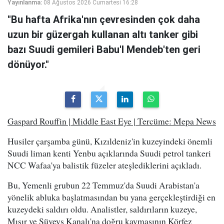
Yayınlanma:
08 Ağustos 2026 Cumartesi 16:28
"Bu hafta Afrika'nın çevresinden çok daha
uzun bir güzergah kullanan altı tanker gibi
bazı Suudi gemileri Babu'l Mendeb'ten geri
dönüyor."
Gaspard Rouffin | Middle East Eye | Tercüme: Mepa News
Husiler çarşamba günü, Kızıldeniz'in kuzeyindeki önemli
Suudi liman kenti Yenbu açıklarında Suudi petrol tankeri
NCC Wafaa'ya balistik füzeler ateşlediklerini açıkladı.
Bu, Yemenli grubun 22 Temmuz'da Suudi Arabistan'a
yönelik abluka başlatmasından bu yana gerçekleştirdiği en
kuzeydeki saldırı oldu. Analistler, saldırıların kuzeye,
Mısır ve Süveyş Kanalı'na doğru kaymasının Körfez