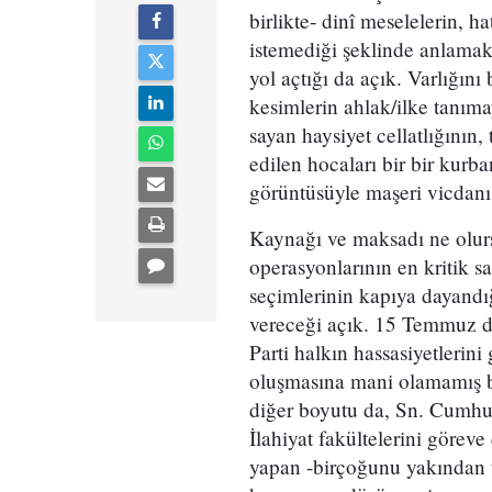
birlikte- dinî meselelerin, h
istemediği şeklinde anlamak i
yol açtığı da açık. Varlığın
kesimlerin ahlak/ilke tanım
sayan haysiyet cellatlığının,
edilen hocaları bir bir kurb
görüntüsüyle maşeri vicdanı
Kaynağı ve maksadı ne olursa
operasyonlarının en kritik s
seçimlerinin kapıya dayandığ
vereceği açık. 15 Temmuz da
Parti halkın hassasiyetlerin
oluşmasına mani olamamış b
diğer boyutu da, Sn. Cumhu
İlahiyat fakültelerini görev
yapan -birçoğunu yakından 