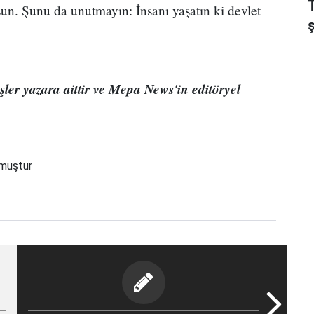
sun. Şunu da unutmayın: İnsanı yaşatın ki devlet
er yazara aittir ve Mepa News'in editöryel
nmuştur