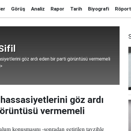
ler
Görüş
Analiz
Rapor
Tarih
Biyografi
Röport
ifil
asiyetlerini göz ardı eden bir parti görüntüsü vermemeli
 >
 hassasiyetlerini göz ardı
 görüntüsü vermemeli
um konuşmasını -sonradan getirilen tavzihle