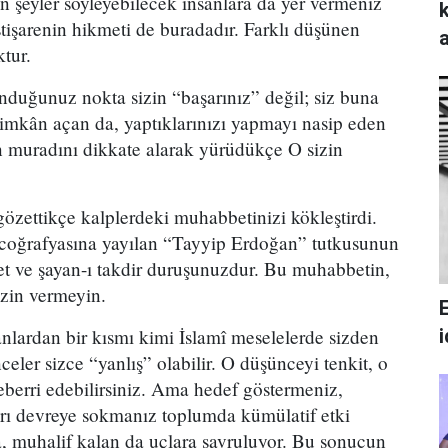
en şeyler söyleyebilecek insanlara da yer vermeniz
İstişarenin hikmeti de buradadır. Farklı düşünen
ktur.
uğunuz nokta sizin “başarınız” değil; siz buna
 imkân açan da, yaptıklarınızı yapmayı nasip eden
n muradını dikkate alarak yürüdükçe O sizin
 gözettikçe kalplerdeki muhabbetinizi kökleştirdi.
 coğrafyasına yayılan “Tayyip Erdoğan” tutkusunun
t ve şayan-ı takdir duruşunuzdur. Bu muhabbetin,
zin vermeyin.
lardan bir kısmı kimi İslamî meselelerde sizden
celer sizce “yanlış” olabilir. O düşünceyi tenkit, o
berri edebilirsiniz. Ama hedef göstermeniz,
ları devreye sokmanız toplumda kümülatif etki
a, muhalif kalan da uçlara savruluyor. Bu sonucun