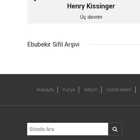
Henry Kissinger
Üç devrim
Ebubekir Sifil Arşivi
Anasayfa
Künye
İletişim
Gizlilik İlkeleri