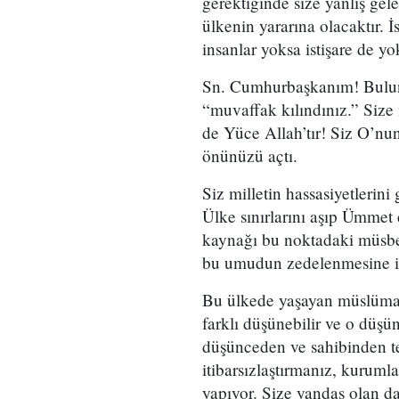
gerektiğinde size yanlış gel
ülkenin yararına olacaktır. 
insanlar yoksa istişare de yo
Sn. Cumhurbaşkanım! Bulund
“muvaffak kılındınız.” Size
de Yüce Allah’tır! Siz O’nu
önünüzü açtı.
Siz milletin hassasiyetlerini
Ülke sınırlarını aşıp Ümmet
kaynağı bu noktadaki müsbe
bu umudun zedelenmesine i
Bu ülkede yaşayan müslüman
farklı düşünebilir ve o düşün
düşünceden ve sahibinden te
itibarsızlaştırmanız, kurum
yapıyor. Size yandaş olan d