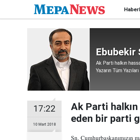
Haber
Ebubekir S
Ak Parti halkın hass
Yazarın Tüm Yazıları
Ak Parti halkın
17:22
eden bir parti
10 Mart 2018
Sn. Cumhurbaşkanımızın mal