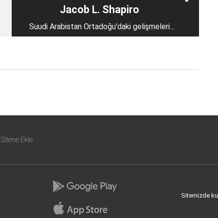
Jacob L. Shapiro
Suudi Arabistan Ortadoğu'daki gelişmeleri
kenardan izliyor
Sitene Ekle
Sitemizde kull