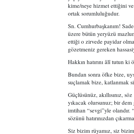
kime/neye hizmet ettiğini v
ortak sorumluluğudur.
Sn. Cumhurbaşkanım! Sadece
üzere bütün yeryüzü mazlum
ettiği o zirvede payidar olm
gözetmeniz gereken hassasiy
Hakkın hatırını âlî tutun ki
Bundan sonra öfke bize, uys
suçlamak bize, katlanmak siz
Güçlüsünüz, akıllısınız, söz
yıkacak olursunuz; bir dem 
imtihan “sevgi”yle olandır. 
sözünü hatırınızdan çıkarma
Siz bizim rüyamız, siz bizi