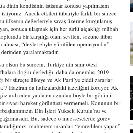
atta dinin kendisinin istismar konusu yapılmasını
stiyoruz. Ancak etkileri itibariyle farklı bir sürece
ı bu ülkenin değerleriyle savaş üzerine kurgulamış
ayan, sonuca ulaşmak için her türlü alçaklığı mübah
 toplumda bir karşılığı olan, sevilen, sözüne itibar
an alması, “devlet eliyle yürütülen operasyonlar”
 derinden yaralamaktadır.
 olsun bu sürecin, Türkiye’nin sınır ötesi
afhalara doğru ilerlediği, daha da önemlisi 2019
ı bir süreçte ülkeye ve Ak Parti’ye ciddi zararlar
 7 Haziran da hafızalardaki tazeliğini koruyor. Ak
i göz ardı eden ya da en azından böyle bir görüntü
ir siyasi hareket görüntüsü vermemeli. Konunun bir
rbaşkanımızın Din İşleri Yüksek Kurulu’nu ve
e çağırmasıdır. Bu, sadece o müesseselerde görev
tanıdığımız- muhterem insanları “emredileni yapan”