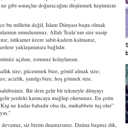
e ne gibi sonuçlar doğuracağını düşünmek hepimizin
 bu milletin değil, İslam Dünyası başta olmak
larının umudusunuz. Allah Teala’nın size nasip
anız, istikamet üzere sabit-kadem kalmanız,
etlere yaklaşımınıza bağlıdır.
b
 önünüz açılsın, zorunuz kolaylansın.
allık size; gücenmek bize, gönül almak size;
e; acizlik, yanılgı bize, hoş görmek size.
 sahibisiniz. Bir dem gelir bir tekmeyle dünyayı
gelir yerdeki karıncaya mağlup olursunuz. En çetin
“Kişi ne kadar bahadır olsa da, muhabbete tuş olur”
yın.”
m devamız, siz bizim duamızsınız. Daima başınız dik,