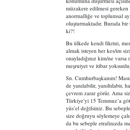
konumuna düşürmesi açısınd
müzakere edilmesi gereken 
anormalliğe ve toplumsal ay
oluşturmaktadır. Burada bir 
ki?!
Bu ülkede kendi fikrini, men
almak isteyen her kes/im siz
onayladığınız kim/ne varsa me
meşruiyet ve itibar yoksun
Sn. Cumhurbaşkanım! Masumi
de yanılabilir, yanıltılabir,
çevrem zarar görür. Ama siz 
Türkiye’yi 15 Temmuz’a götür
yüs’el değilsiniz. Bu sebepl
size doğruyu söylemeye çalı
da bu sebeple etrafınızda me