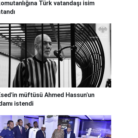
komutanlığına Türk vatandaşı isim
atandı
Esed'in müftüsü Ahmed Hassun'un
idamı istendi