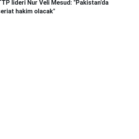
TTP lideri Nur Veli Mesud: "Pakistan'da
şeriat hakim olacak"