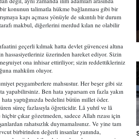
an değil, aynı zamanda ilim adamları arasında
bir konunun talimatla hükme bağlanması gibi bir
rışmaya kapı açması yönüyle de sıkıntılı bir durum
tarafı makbul, diğerlerini merdud kılan ne olabilir
faatini geçerli kılmak hatta devlet güvencesi altına
in hassasiyetleriniz üzerinden hareket ediyor. Sizin
şruiyet ona inhisar ettiriliyor; sizin reddettikleriniz
luğuna mahkûm oluyor.
yet peygamberlere mahsustur. Her beşer gibi siz
 hata yapabilirsiniz. Ben hata yaparsam en fazla yakın
hata yaptığınızda bedelini bütün millet öder.
en süreç fazlasıyla öğreticidir. Lâ yuhtî ve lâ
e hiçbir çıkar gözetmeden, sadece Allah rızası için
şanlardan rahatsızlık duymamalısınız. Ve yine tam
vcut birbirinden değerli insanlar yanında,