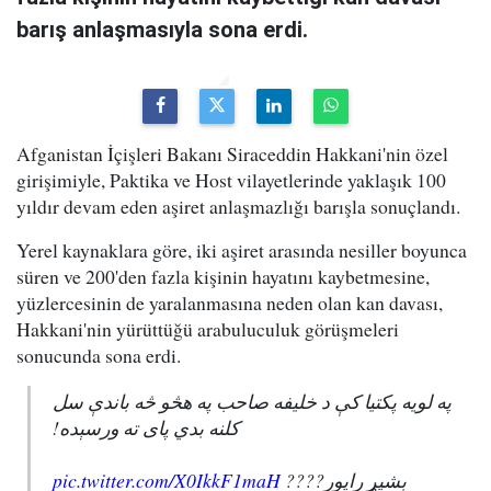
barış anlaşmasıyla sona erdi.
Afganistan İçişleri Bakanı Siraceddin Hakkani'nin özel
girişimiyle, Paktika ve Host vilayetlerinde yaklaşık 100
yıldır devam eden aşiret anlaşmazlığı barışla sonuçlandı.
Yerel kaynaklara göre, iki aşiret arasında nesiller boyunca
süren ve 200'den fazla kişinin hayatını kaybetmesine,
yüzlercesinin de yaralanmasına neden olan kan davası,
Hakkani'nin yürüttüğü arabuluculuk görüşmeleri
sonucunda sona erdi.
په لویه پکتیا کې د خلیفه صاحب په هڅو څه باندې سل
کلنه بدي پای ته ورسېده!
pic.twitter.com/X0IkkF1maH
بشپړ راپور????