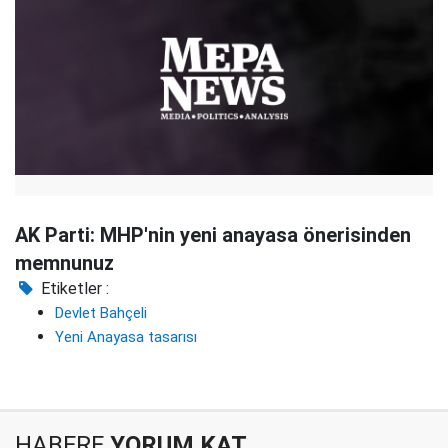
AK Parti: MHP'nin yeni anayasa önerisinden
memnunuz
Etiketler :
Devlet Bahçeli
Yeni Anayasa tasarısı
HABERE
YORUM KAT