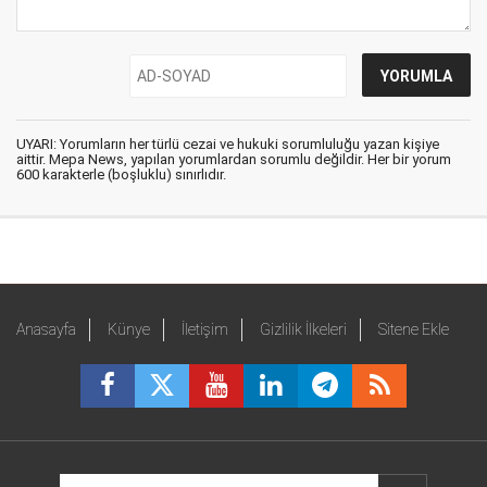
UYARI: Yorumların her türlü cezai ve hukuki sorumluluğu yazan kişiye
aittir. Mepa News, yapılan yorumlardan sorumlu değildir. Her bir yorum
600 karakterle (boşluklu) sınırlıdır.
Anasayfa
Künye
İletişim
Gizlilik İlkeleri
Sitene Ekle