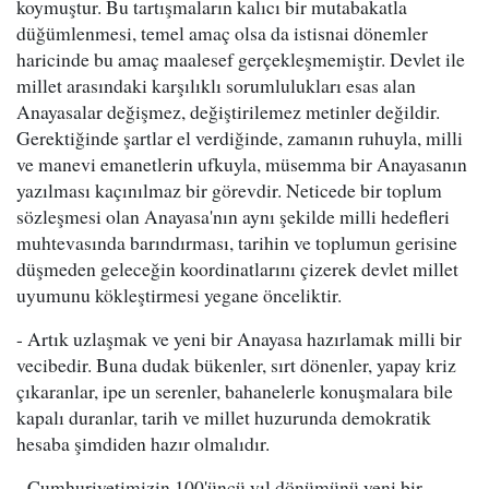
koymuştur. Bu tartışmaların kalıcı bir mutabakatla
düğümlenmesi, temel amaç olsa da istisnai dönemler
haricinde bu amaç maalesef gerçekleşmemiştir. Devlet ile
millet arasındaki karşılıklı sorumlulukları esas alan
Anayasalar değişmez, değiştirilemez metinler değildir.
Gerektiğinde şartlar el verdiğinde, zamanın ruhuyla, milli
ve manevi emanetlerin ufkuyla, müsemma bir Anayasanın
yazılması kaçınılmaz bir görevdir. Neticede bir toplum
sözleşmesi olan Anayasa'nın aynı şekilde milli hedefleri
muhtevasında barındırması, tarihin ve toplumun gerisine
düşmeden geleceğin koordinatlarını çizerek devlet millet
uyumunu kökleştirmesi yegane önceliktir.
- Artık uzlaşmak ve yeni bir Anayasa hazırlamak milli bir
vecibedir. Buna dudak bükenler, sırt dönenler, yapay kriz
çıkaranlar, ipe un serenler, bahanelerle konuşmalara bile
kapalı duranlar, tarih ve millet huzurunda demokratik
hesaba şimdiden hazır olmalıdır.
- Cumhuriyetimizin 100'üncü yıl dönümünü yeni bir