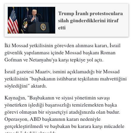
Trump İranlı protestoculara
silah gönderdiklerini itiraf
etti
İki Mossad yetkilisinin görevden alınması kararı, İsrail
güvenlik yapılanması içinde Mossad başkanı Roman
Gofman ve Netanyahu'ya karşı tepkiye yol açtı.
İsrail gazetesi Maariv, ismini açıklamadığı bir Mossad
yetkilisinin "başbakanın istihbarat teşkilatını mahvettiğini
söylediğini" aktardı.
Kaynağın, "Başbakanın ve siyasi yönetimin savaşı
yönetirken işlediği başarısızlığı temizlemekten başka
görevi olmayan bir siyasetçiyi atadığınızda olan budur.
Operasyon, ABD başkanının kararı nedeniyle
gerçekleştirilmedi ve başbakan bu karara karşı mücadele
etmedi." dediği aktarıldı.