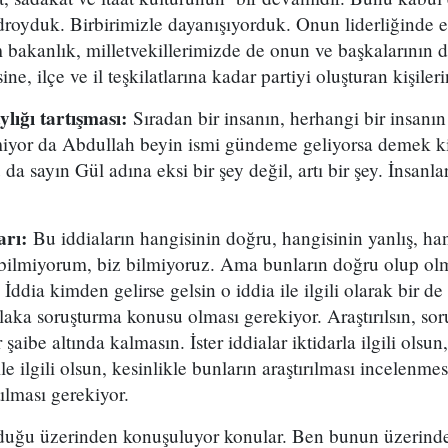
droyduk. Birbirimizle dayanışıyorduk. Onun liderliğinde e
bakanlık, milletvekillerimizde de onun ve başkalarının d
ne, ilçe ve il teşkilatlarına kadar partiyi oluşturan kişiler
lığı tartışması:
Sıradan bir insanın, herhangi bir insan
iyor da Abdullah beyin ismi gündeme geliyorsa demek ki 
da sayın Gül adına eksi bir şey değil, artı bir şey. İnsanl
arı:
Bu iddiaların hangisinin doğru, hangisinin yanlış, h
 bilmiyorum, biz bilmiyoruz. Ama bunların doğru olup olm
. İddia kimden gelirse gelsin o iddia ile ilgili olarak bir d
aka soruşturma konusu olması gerekiyor. Araştırılsın, sor
ibe altında kalmasın. İster iddialar iktidarla ilgili olsun, 
le ilgili olsun, kesinlikle bunların araştırılması incelenm
tılması gerekiyor.
lduğu üzerinden konuşuluyor konular. Ben bunun üzerind