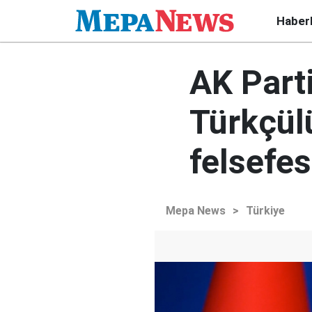
Haber
AK Parti
Türkçülü
felsefes
Mepa News
>
Türkiye