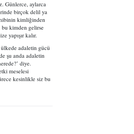
z. Günlerce, aylarca
inde birçok delil ya
ahibinin kimliğinden
; bu kimden gelirse
ze yapışır kalır.
r ülkede adaletin gücü
ede şu anda adaletin
erede?’ diye.
tki meselesi
rece kesinlikle siz bu