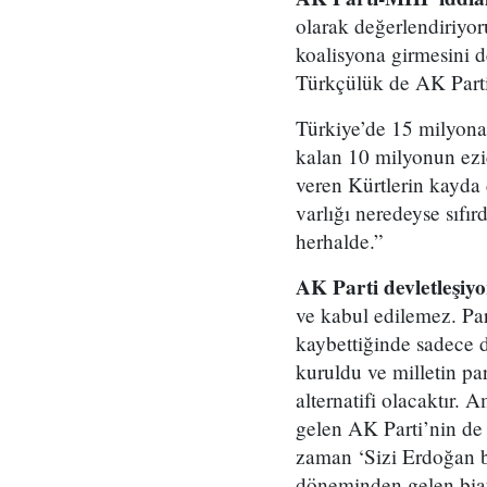
olarak değerlendiriyo
koalisyona girmesini 
Türkçülük de AK Parti’
Türkiye’de 15 milyona
kalan 10 milyonun ezi
veren Kürtlerin kayda 
varlığı neredeyse sıfı
herhalde.”
AK Parti devletleşiy
ve kabul edilemez. Par
kaybettiğinde sadece de
kuruldu ve milletin par
alternatifi olacaktır. 
gelen AK Parti’nin de
zaman ‘Sizi Erdoğan ba
döneminden gelen biat