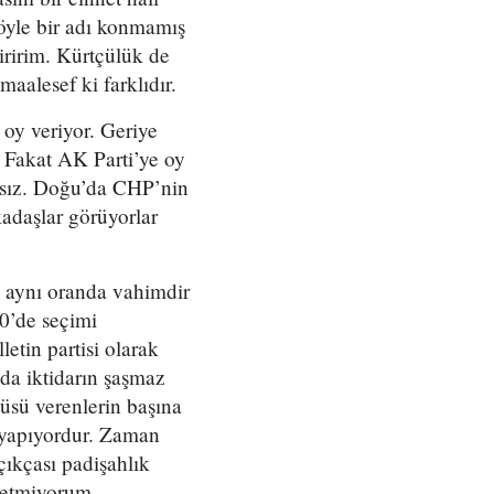
öyle bir adı konmamış
iririm. Kürtçülük de
aalesef ki farklıdır.
oy veriyor. Geriye
 Fakat AK Parti’ye oy
atsız. Doğu’da CHP’nin
kadaşlar görüyorlar
e aynı oranda vahimdir
0’de seçimi
letin partisi olarak
 da iktidarın şaşmaz
tüsü verenlerin başına
 yapıyordur. Zaman
çıkçası padişahlık
 etmiyorum.