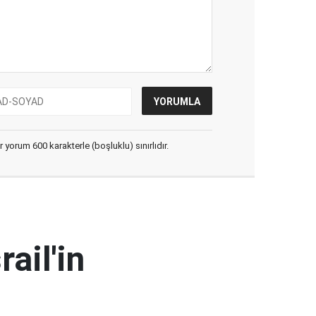
yorum 600 karakterle (boşluklu) sınırlıdır.
i
ail'in