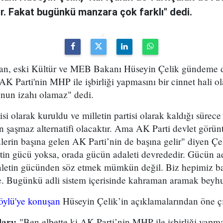
ır. Fakat bugünkü manzara çok farklı" dedi.
an, eski Kültür ve MEB Bakanı Hüseyin Çelik gündeme da
AK Parti'nin MHP ile işbirliği yapmasını bir cinnet hali o
nun izahı olamaz" dedi.
isi olarak kuruldu ve milletin partisi olarak kaldığı sürec
ın şaşmaz alternatifi olacaktır. Ama AK Parti devlet görünt
nlerin başına gelen AK Parti’nin de başına gelir" diyen Çe
tin gücü yoksa, orada gücün adaleti devrededir. Gücün adal
letin gücünden söz etmek mümkün değil. Biz hepimiz bağ
ye. Bugünkü adli sistem içerisinde kahraman aramak beyhu
Köylü'ye konuşan
Hüseyin Çelik’in açıklamalarından öne çık
arı:
"Ben elbette ki AK Parti’nin MHP ile işbirliği yapmas