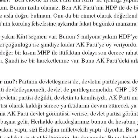
rum. Bunun izahı olamaz. Ben AK Parti’nin HDP ile de b
de asla doğru bulmam. Onu da bir cinnet olarak değerlend
nin kuruluş felsefesine aykırıdır fakat bugünkü manzara m
 yakın Kürt seçmen var. Bunun 5 milyona yakını HDP’ye 
ci çoğunluğu ise şimdiye kadar AK Parti’ye oy veriyordu.
değer bir kısmı MHP ile ittifaktan dolayı son derece rah
rdı. Şimdi ise bir hareketlenme var. Bunu AK Parti’deki ar
or mu?:
Partinin devletleşmesi de, devletin partileşmesi d
ti devletleşmemeli, devlet de partileşmemelidir. CHP 195
vletin partisi değildi, devletin ta kendisiydi. AK Parti mil
tisi olarak kaldığı sürece ya iktidarını devam ettirecek ya
Ama AK Parti devlet görüntüsü verirse, devlet partisi görün
 başına gelir. Herhalde arkadaşlarımız bunun da hesabını
kan yaptı, sizi Erdoğan milletvekili yaptı’ diyorlar. Bu a
, sadakat ve itaat kültürünün bir devamıdır. Bunu kabul