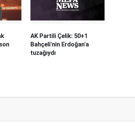
ak
AK Partili Çelik: 50+1
 son
Bahçeli'nin Erdoğan'a
tuzağıydı