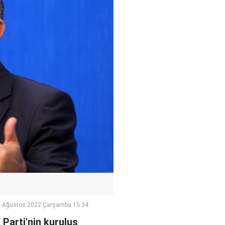
 Ağustos 2022 Çarşamba 15:34
 Parti'nin kuruluş