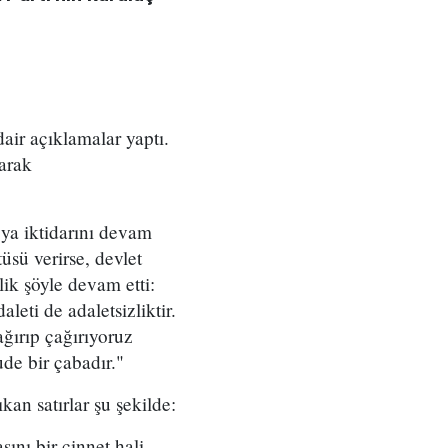
ir açıklamalar yaptı.
larak
e ya iktidarını devam
üsü verirse, devlet
lik şöyle devam etti:
eti de adaletsizliktir.
ırıp çağırıyoruz
de bir çabadır."
an satırlar şu şekilde:
ını bir cinnet hali