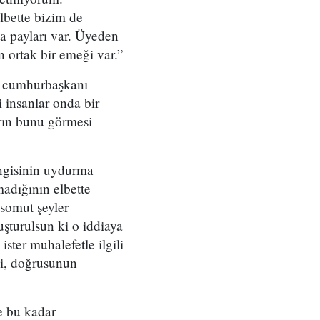
lbette bizim de
a payları var. Üyeden
in ortak bir emeği var.”
ın cumhurbaşkanı
insanlar onda bir
arın bunu görmesi
angisinin uydurma
adığının elbette
e somut şeyler
uşturulsun ki o iddiaya
ister muhalefetle ilgili
esi, doğrusunun
e bu kadar