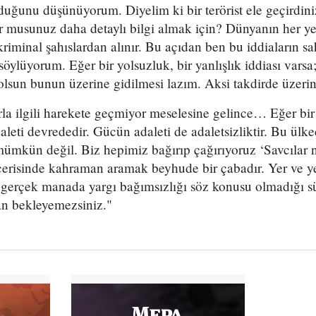
duğunu düşünüyorum. Diyelim ki bir terörist ele geçirdini
 musunuz daha detaylı bilgi almak için? Dünyanın her yer
kriminal şahıslardan alınır. Bu açıdan ben bu iddiaların s
öylüyorum. Eğer bir yolsuzluk, bir yanlışlık iddiası varsa
olsun bunun üzerine gidilmesi lazım. Aksi takdirde üzerini
rla ilgili harekete geçmiyor meselesine gelince… Eğer bi
leti devrededir. Gücün adaleti de adaletsizliktir. Bu ülk
mkün değil. Biz hepimiz bağırıp çağırıyoruz ‘Savcılar n
çerisinde kahraman aramak beyhude bir çabadır. Yer ve ye
 gerçek manada yargı bağımsızlığı söz konusu olmadığı sü
an bekleyemezsiniz."