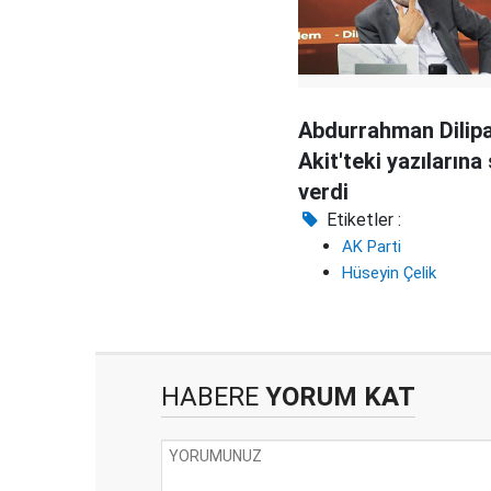
Abdurrahman Dilip
Akit'teki yazılarına
verdi
Etiketler :
AK Parti
Hüseyin Çelik
HABERE
YORUM KAT