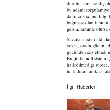
durulmasının yanlış ol
bu adamı sorgulamıyor
da birçok somut bilgi 
bağımsız olarak bunu s
gelsin, kiminle olursa 
Savcılar neden iddiala
yoksa, orada gücün ada
gücünden söz etmek mü
Bugünkü adli sistem i
halledilmediği sürece,
tür kahramanlıklar fal
İlgili Haberler