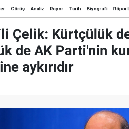
ler
Görüş
Analiz
Rapor
Tarih
Biyografi
Röport
li Çelik: Kürtçülük d
k de AK Parti'nin ku
ine aykırıdır