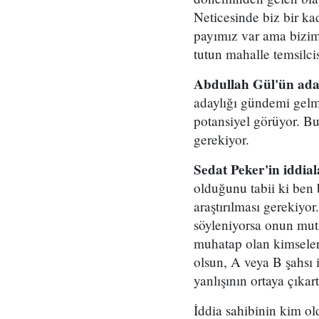
Neticesinde biz bir ka
payımız var ama bizim 
tutun mahalle temsilcisi
Abdullah Gül'ün aday
adaylığı gündemi gelm
potansiyel görüyor. Bu 
gerekiyor.
Sedat Peker'in iddial
olduğunu tabii ki ben
araştırılması gerekiyor
söyleniyorsa onun mutl
muhatap olan kimseler şa
olsun, A veya B şahsı i
yanlışının ortaya çıkar
İddia sahibinin kim o