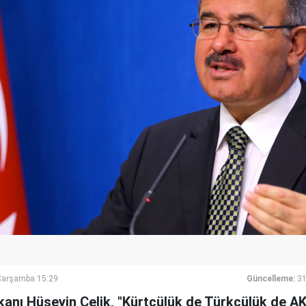
Çarşamba 15:29
Güncelleme:
31
akanı Hüseyin Çelik, "Kürtçülük de Türkçülük de AK