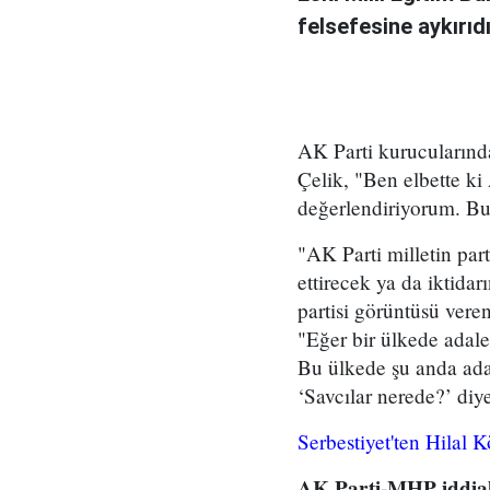
felsefesine aykırıd
AK Parti kurucularınd
Çelik, "Ben elbette ki 
değerlendiriyorum. Bu
"AK Parti milletin part
ettirecek ya da iktidar
partisi görüntüsü vere
"Eğer bir ülkede adale
Bu ülkede şu anda ada
‘Savcılar nerede?’ di
Serbestiyet'ten Hilal 
AK Parti-MHP iddial