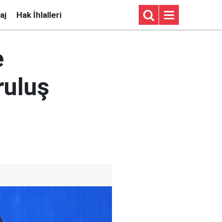
aj
Hak İhlalleri
e
ruluş