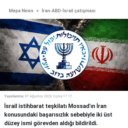
Mepa News
>
İran-ABD-İsrail çatışması
Yayınlanma:
07 Ağustos 2026 Cuma 17:17
İsrail istihbarat teşkilatı Mossad'ın İran
konusundaki başarısızlık sebebiyle iki üst
düzey ismi görevden aldığı bildirildi.