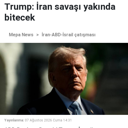
Trump: İran savaşı yakında
bitecek
Mepa News
>
İran-ABD-İsrail çatışması
Yayınlanma:
07 Ağustos 2026 Cuma 14:31