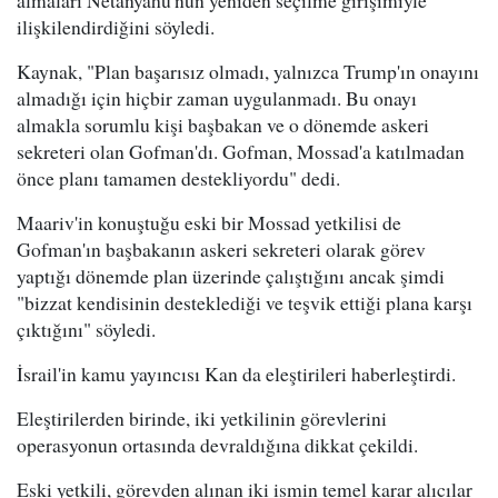
almaları Netanyahu'nun yeniden seçilme girişimiyle
ilişkilendirdiğini söyledi.
Kaynak, "Plan başarısız olmadı, yalnızca Trump'ın onayını
almadığı için hiçbir zaman uygulanmadı. Bu onayı
almakla sorumlu kişi başbakan ve o dönemde askeri
sekreteri olan Gofman'dı. Gofman, Mossad'a katılmadan
önce planı tamamen destekliyordu" dedi.
Maariv'in konuştuğu eski bir Mossad yetkilisi de
Gofman'ın başbakanın askeri sekreteri olarak görev
yaptığı dönemde plan üzerinde çalıştığını ancak şimdi
"bizzat kendisinin desteklediği ve teşvik ettiği plana karşı
çıktığını" söyledi.
İsrail'in kamu yayıncısı Kan da eleştirileri haberleştirdi.
Eleştirilerden birinde, iki yetkilinin görevlerini
operasyonun ortasında devraldığına dikkat çekildi.
Eski yetkili, görevden alınan iki ismin temel karar alıcılar