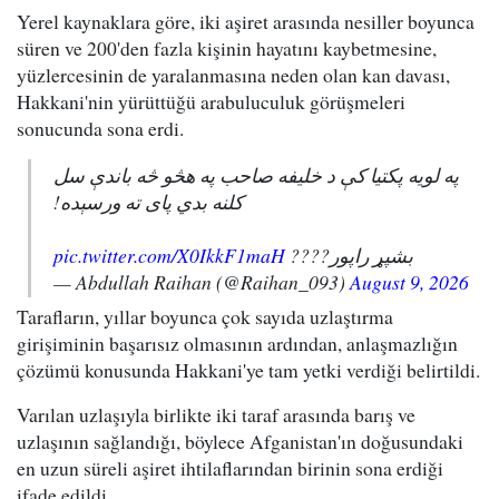
Yerel kaynaklara göre, iki aşiret arasında nesiller boyunca
süren ve 200'den fazla kişinin hayatını kaybetmesine,
yüzlercesinin de yaralanmasına neden olan kan davası,
Hakkani'nin yürüttüğü arabuluculuk görüşmeleri
sonucunda sona erdi.
په لویه پکتیا کې د خلیفه صاحب په هڅو څه باندې سل
کلنه بدي پای ته ورسېده!
pic.twitter.com/X0IkkF1maH
بشپړ راپور????
— Abdullah Raihan (@Raihan_093)
August 9, 2026
Tarafların, yıllar boyunca çok sayıda uzlaştırma
girişiminin başarısız olmasının ardından, anlaşmazlığın
çözümü konusunda Hakkani'ye tam yetki verdiği belirtildi.
Varılan uzlaşıyla birlikte iki taraf arasında barış ve
uzlaşının sağlandığı, böylece Afganistan'ın doğusundaki
en uzun süreli aşiret ihtilaflarından birinin sona erdiği
ifade edildi.