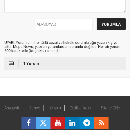
UYARI: Yorumların her türlü cezai ve hukuki sorumluluğu yazan kişiye
aittir. Mepa News, yapılan yorumlardan sorumlu değildir. Her bir yorum
600 karakterle (boşluklu) sınırlıdır.
1 Yorum
Anasayfa
Künye
İletişim
Gizlilik İlkeleri
Sitene Ekle