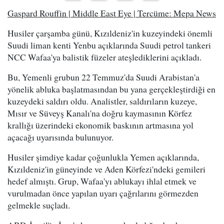
Gaspard Rouffin | Middle East Eye | Tercüme: Mepa News
Husiler çarşamba günü, Kızıldeniz'in kuzeyindeki önemli
Suudi liman kenti Yenbu açıklarında Suudi petrol tankeri
NCC Wafaa'ya balistik füzeler ateşlediklerini açıkladı.
Bu, Yemenli grubun 22 Temmuz'da Suudi Arabistan'a
yönelik abluka başlatmasından bu yana gerçekleştirdiği en
kuzeydeki saldırı oldu. Analistler, saldırıların kuzeye,
Mısır ve Süveyş Kanalı'na doğru kaymasının Körfez
krallığı üzerindeki ekonomik baskının artmasına yol
açacağı uyarısında bulunuyor.
Husiler şimdiye kadar çoğunlukla Yemen açıklarında,
Kızıldeniz'in güneyinde ve Aden Körfezi'ndeki gemileri
hedef almıştı. Grup, Wafaa'yı ablukayı ihlal etmek ve
vurulmadan önce yapılan uyarı çağrılarını görmezden
gelmekle suçladı.