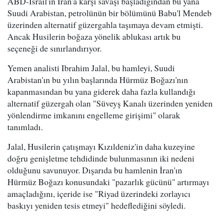
ABD-İsrail'in İran'a karşı savaşı başladığından bu yana
Suudi Arabistan, petrolünün bir bölümünü Babu'l Mendeb
üzerinden alternatif güzergahla taşımaya devam etmişti.
Ancak Husilerin boğaza yönelik ablukası artık bu
seçeneği de sınırlandırıyor.
Yemen analisti Ibrahim Jalal, bu hamleyi, Suudi
Arabistan'ın bu yılın başlarında Hürmüz Boğazı'nın
kapanmasından bu yana giderek daha fazla kullandığı
alternatif güzergah olan "Süveyş Kanalı üzerinden yeniden
yönlendirme imkanını engelleme girişimi" olarak
tanımladı.
Jalal, Husilerin çatışmayı Kızıldeniz'in daha kuzeyine
doğru genişletme tehdidinde bulunmasının iki nedeni
olduğunu savunuyor. Dışarıda bu hamlenin İran'ın
Hürmüz Boğazı konusundaki "pazarlık gücünü" artırmayı
amaçladığını, içeride ise "Riyad üzerindeki zorlayıcı
baskıyı yeniden tesis etmeyi" hedeflediğini söyledi.