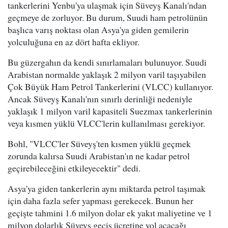
tankerlerini Yenbu'ya ulaşmak için Süveyş Kanalı'ndan
geçmeye de zorluyor. Bu durum, Suudi ham petrolünün
başlıca varış noktası olan Asya'ya giden gemilerin
yolculuğuna en az dört hafta ekliyor.
Bu güzergahın da kendi sınırlamaları bulunuyor. Suudi
Arabistan normalde yaklaşık 2 milyon varil taşıyabilen
Çok Büyük Ham Petrol Tankerlerini (VLCC) kullanıyor.
Ancak Süveyş Kanalı'nın sınırlı derinliği nedeniyle
yaklaşık 1 milyon varil kapasiteli Suezmax tankerlerinin
veya kısmen yüklü VLCC'lerin kullanılması gerekiyor.
Bohl, "VLCC'ler Süveyş'ten kısmen yüklü geçmek
zorunda kalırsa Suudi Arabistan'ın ne kadar petrol
geçirebileceğini etkileyecektir" dedi.
Asya'ya giden tankerlerin aynı miktarda petrol taşımak
için daha fazla sefer yapması gerekecek. Bunun her
geçişte tahmini 1.6 milyon dolar ek yakıt maliyetine ve 1
milyon dolarlık Süveyş geçiş ücretine yol açacağı