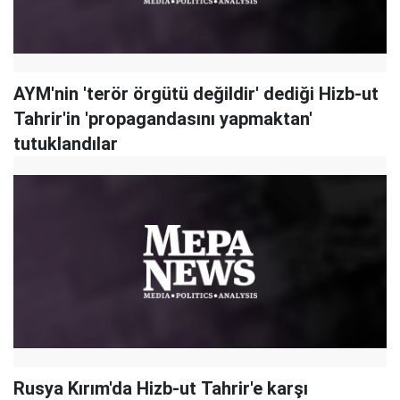
AYM'nin 'terör örgütü değildir' dediği Hizb-ut
Tahrir'in 'propagandasını yapmaktan'
tutuklandılar
Rusya Kırım'da Hizb-ut Tahrir'e karşı