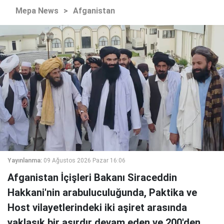
Mepa News
>
Afganistan
Yayınlanma:
09 Ağustos 2026 Pazar 16:06
Afganistan İçişleri Bakanı Siraceddin
Hakkani'nin arabuluculuğunda, Paktika ve
Host vilayetlerindeki iki aşiret arasında
yaklaşık bir asırdır devam eden ve 200'den