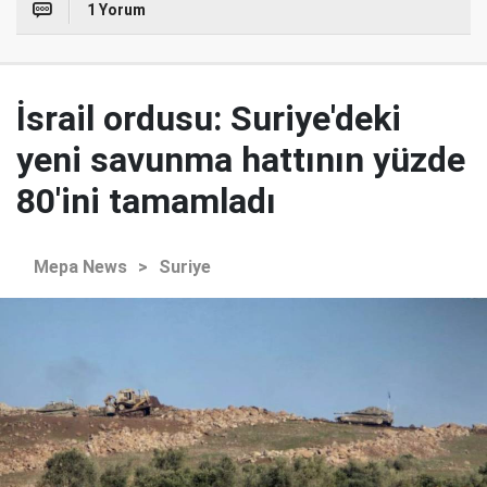
1 Yorum
İsrail ordusu: Suriye'deki
yeni savunma hattının yüzde
80'ini tamamladı
Mepa News
>
Suriye