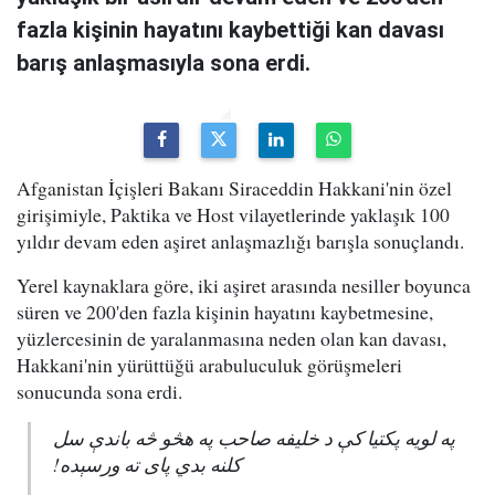
fazla kişinin hayatını kaybettiği kan davası
barış anlaşmasıyla sona erdi.
Afganistan İçişleri Bakanı Siraceddin Hakkani'nin özel
girişimiyle, Paktika ve Host vilayetlerinde yaklaşık 100
yıldır devam eden aşiret anlaşmazlığı barışla sonuçlandı.
Yerel kaynaklara göre, iki aşiret arasında nesiller boyunca
süren ve 200'den fazla kişinin hayatını kaybetmesine,
yüzlercesinin de yaralanmasına neden olan kan davası,
Hakkani'nin yürüttüğü arabuluculuk görüşmeleri
sonucunda sona erdi.
په لویه پکتیا کې د خلیفه صاحب په هڅو څه باندې سل
کلنه بدي پای ته ورسېده!