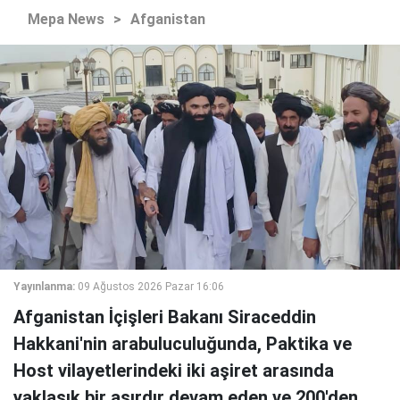
Mepa News
>
Afganistan
Yayınlanma:
09 Ağustos 2026 Pazar 16:06
Afganistan İçişleri Bakanı Siraceddin
Hakkani'nin arabuluculuğunda, Paktika ve
Host vilayetlerindeki iki aşiret arasında
yaklaşık bir asırdır devam eden ve 200'den