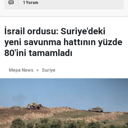
1 Yorum
İsrail ordusu: Suriye'deki
yeni savunma hattının yüzde
80'ini tamamladı
Mepa News
>
Suriye