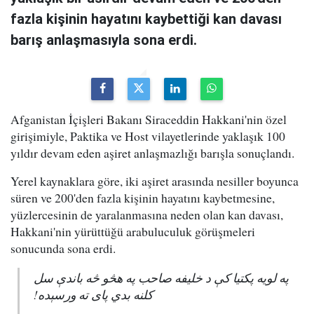
fazla kişinin hayatını kaybettiği kan davası
barış anlaşmasıyla sona erdi.
Afganistan İçişleri Bakanı Siraceddin Hakkani'nin özel
girişimiyle, Paktika ve Host vilayetlerinde yaklaşık 100
yıldır devam eden aşiret anlaşmazlığı barışla sonuçlandı.
Yerel kaynaklara göre, iki aşiret arasında nesiller boyunca
süren ve 200'den fazla kişinin hayatını kaybetmesine,
yüzlercesinin de yaralanmasına neden olan kan davası,
Hakkani'nin yürüttüğü arabuluculuk görüşmeleri
sonucunda sona erdi.
په لویه پکتیا کې د خلیفه صاحب په هڅو څه باندې سل
کلنه بدي پای ته ورسېده!