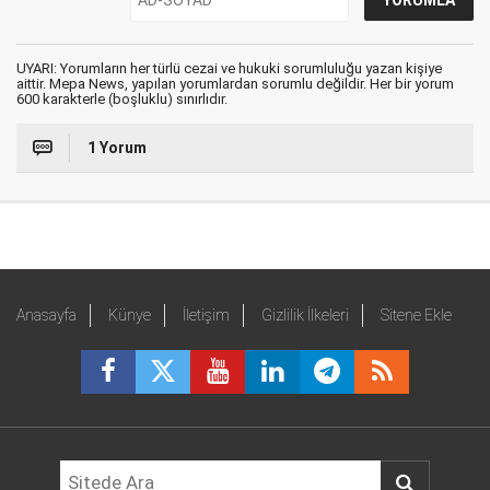
UYARI: Yorumların her türlü cezai ve hukuki sorumluluğu yazan kişiye
aittir. Mepa News, yapılan yorumlardan sorumlu değildir. Her bir yorum
600 karakterle (boşluklu) sınırlıdır.
1 Yorum
Anasayfa
Künye
İletişim
Gizlilik İlkeleri
Sitene Ekle