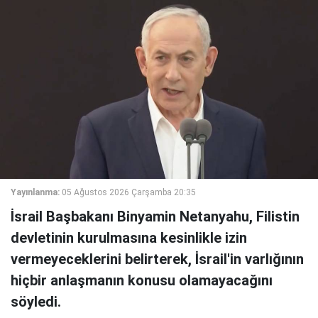
Yayınlanma:
05 Ağustos 2026 Çarşamba 20:35
İsrail Başbakanı Binyamin Netanyahu, Filistin
devletinin kurulmasına kesinlikle izin
vermeyeceklerini belirterek, İsrail'in varlığının
hiçbir anlaşmanın konusu olamayacağını
söyledi.