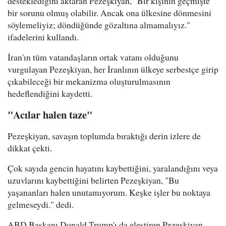
desteklediğini aktaran Pezeşkiyan, "Bir kişinin geçmişte
bir sorunu olmuş olabilir. Ancak ona ülkesine dönmesini
söylemeliyiz; döndüğünde gözaltına almamalıyız."
ifadelerini kullandı.
İran'ın tüm vatandaşların ortak vatanı olduğunu
vurgulayan Pezeşkiyan, her İranlının ülkeye serbestçe girip
çıkabileceği bir mekanizma oluşturulmasının
hedeflendiğini kaydetti.
"Acılar halen taze"
Pezeşkiyan, savaşın toplumda bıraktığı derin izlere de
dikkat çekti.
Çok sayıda gencin hayatını kaybettiğini, yaralandığını veya
uzuvlarını kaybettiğini belirten Pezeşkiyan, "Bu
yaşananları halen unutamıyorum. Keşke işler bu noktaya
gelmeseydi." dedi.
ABD Başkanı Donald Trump'ı da eleştiren Pezeşkiyan,