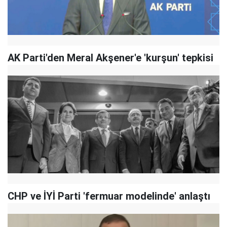
AK Parti'den Meral Akşener'e 'kurşun' tepkisi
CHP ve İYİ Parti 'fermuar modelinde' anlaştı