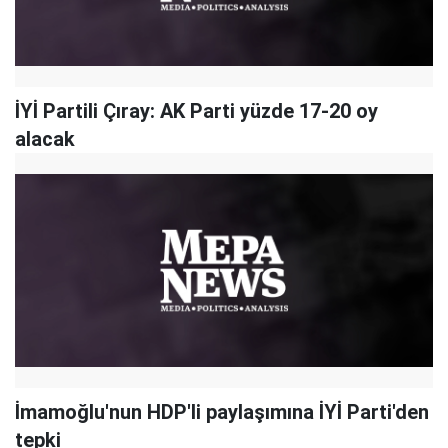
İYİ Partili Çıray: AK Parti yüzde 17-20 oy
alacak
İmamoğlu'nun HDP'li paylaşımına İYİ Parti'den
tepki