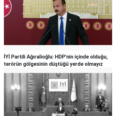
İYİ Partili Ağıralioğlu: HDP'nin içinde olduğu,
terörün gölgesinin düştüğü yerde olmayız