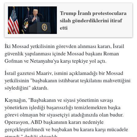
Trump İranlı protestoculara
silah gönderdiklerini itiraf
etti
İki Mossad yetkilisinin görevden alınması kararı, İsrail
güvenlik yapılanması içinde Mossad başkanı Roman
Gofman ve Netanyahu'ya karşı tepkiye yol açtı.
İsrail gazetesi Maariv, ismini açıklamadığı bir Mossad
yetkilisinin "başbakanın istihbarat teşkilatını mahvettiğini
söylediğini" aktardı.
Kaynağın, "Başbakanın ve siyasi yönetimin savaşı
yönetirken işlediği başarısızlığı temizlemekten başka
görevi olmayan bir siyasetçiyi atadığınızda olan budur.
Operasyon, ABD başkanının kararı nedeniyle
gerçekleştirilmedi ve başbakan bu karara karşı mücadele
etmedi." dediği aktarıldı.