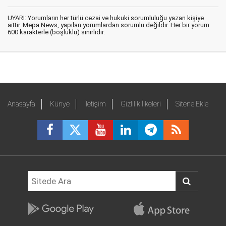
UYARI: Yorumların her türlü cezai ve hukuki sorumluluğu yazan kişiye
aittir. Mepa News, yapılan yorumlardan sorumlu değildir. Her bir yorum
600 karakterle (boşluklu) sınırlıdır.
Anasayfa
Künye
İletişim
Gizlilik İlkeleri
Sitene Ekle