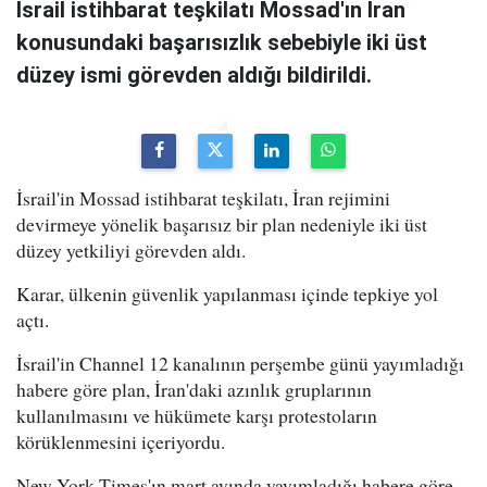
İsrail istihbarat teşkilatı Mossad'ın İran
konusundaki başarısızlık sebebiyle iki üst
düzey ismi görevden aldığı bildirildi.
İsrail'in Mossad istihbarat teşkilatı, İran rejimini
devirmeye yönelik başarısız bir plan nedeniyle iki üst
düzey yetkiliyi görevden aldı.
Karar, ülkenin güvenlik yapılanması içinde tepkiye yol
açtı.
İsrail'in Channel 12 kanalının perşembe günü yayımladığı
habere göre plan, İran'daki azınlık gruplarının
kullanılmasını ve hükümete karşı protestoların
körüklenmesini içeriyordu.
New York Times'ın mart ayında yayımladığı habere göre