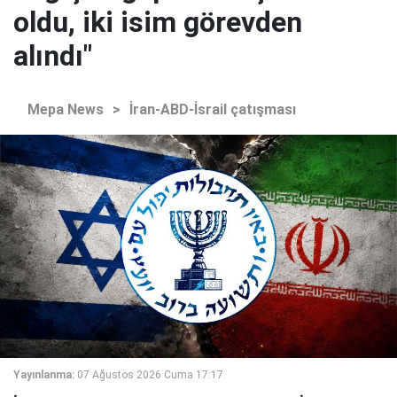
oldu, iki isim görevden
alındı"
Mepa News
>
İran-ABD-İsrail çatışması
Yayınlanma:
07 Ağustos 2026 Cuma 17:17