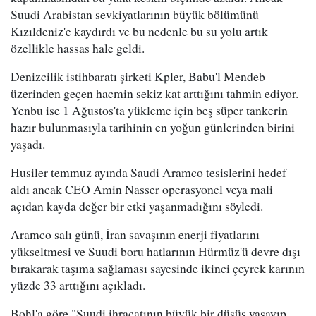
Suudi Arabistan sevkiyatlarının büyük bölümünü
Kızıldeniz'e kaydırdı ve bu nedenle bu su yolu artık
özellikle hassas hale geldi.
Denizcilik istihbaratı şirketi Kpler, Babu'l Mendeb
üzerinden geçen hacmin sekiz kat arttığını tahmin ediyor.
Yenbu ise 1 Ağustos'ta yükleme için beş süper tankerin
hazır bulunmasıyla tarihinin en yoğun günlerinden birini
yaşadı.
Husiler temmuz ayında Saudi Aramco tesislerini hedef
aldı ancak CEO Amin Nasser operasyonel veya mali
açıdan kayda değer bir etki yaşanmadığını söyledi.
Aramco salı günü, İran savaşının enerji fiyatlarını
yükseltmesi ve Suudi boru hatlarının Hürmüz'ü devre dışı
bırakarak taşıma sağlaması sayesinde ikinci çeyrek karının
yüzde 33 arttığını açıkladı.
Bohl'a göre "Suudi ihracatının büyük bir düşüş yaşayıp