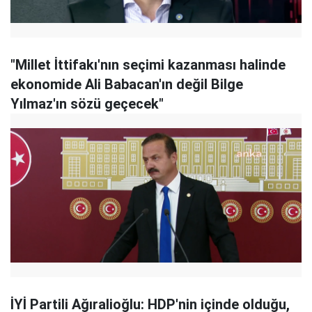
"Millet İttifakı'nın seçimi kazanması halinde
ekonomide Ali Babacan'ın değil Bilge
Yılmaz'ın sözü geçecek"
İYİ Partili Ağıralioğlu: HDP'nin içinde olduğu,