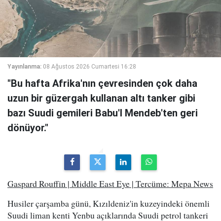
Yayınlanma:
08 Ağustos 2026 Cumartesi 16:28
"Bu hafta Afrika'nın çevresinden çok daha
uzun bir güzergah kullanan altı tanker gibi
bazı Suudi gemileri Babu'l Mendeb'ten geri
dönüyor."
Gaspard Rouffin | Middle East Eye | Tercüme: Mepa News
Husiler çarşamba günü, Kızıldeniz'in kuzeyindeki önemli
Suudi liman kenti Yenbu açıklarında Suudi petrol tankeri