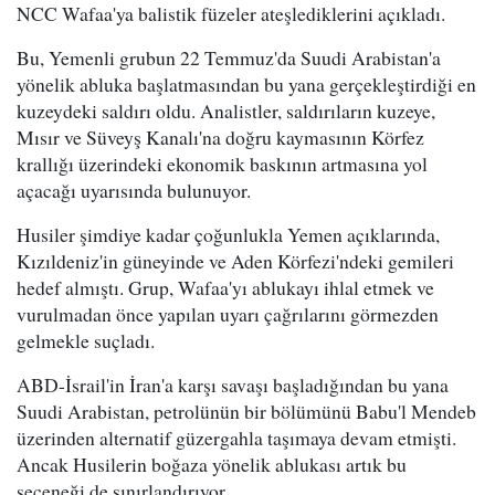
NCC Wafaa'ya balistik füzeler ateşlediklerini açıkladı.
Bu, Yemenli grubun 22 Temmuz'da Suudi Arabistan'a
yönelik abluka başlatmasından bu yana gerçekleştirdiği en
kuzeydeki saldırı oldu. Analistler, saldırıların kuzeye,
Mısır ve Süveyş Kanalı'na doğru kaymasının Körfez
krallığı üzerindeki ekonomik baskının artmasına yol
açacağı uyarısında bulunuyor.
Husiler şimdiye kadar çoğunlukla Yemen açıklarında,
Kızıldeniz'in güneyinde ve Aden Körfezi'ndeki gemileri
hedef almıştı. Grup, Wafaa'yı ablukayı ihlal etmek ve
vurulmadan önce yapılan uyarı çağrılarını görmezden
gelmekle suçladı.
ABD-İsrail'in İran'a karşı savaşı başladığından bu yana
Suudi Arabistan, petrolünün bir bölümünü Babu'l Mendeb
üzerinden alternatif güzergahla taşımaya devam etmişti.
Ancak Husilerin boğaza yönelik ablukası artık bu
seçeneği de sınırlandırıyor.