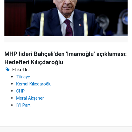
MHP lideri Bahçeli'den 'İmamoğlu' açıklaması:
Hedefleri Kılıçdaroğlu
Etiketler :
Türkiye
Kemal Kılıçdaroğlu
CHP
Meral Akşener
İYİ Parti