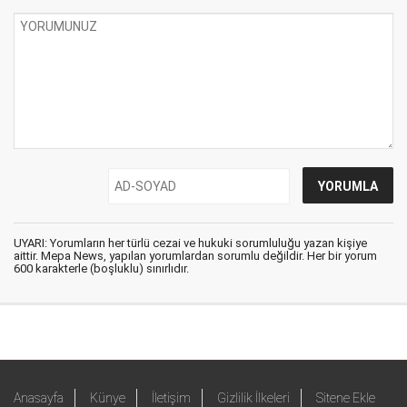
UYARI: Yorumların her türlü cezai ve hukuki sorumluluğu yazan kişiye
aittir. Mepa News, yapılan yorumlardan sorumlu değildir. Her bir yorum
600 karakterle (boşluklu) sınırlıdır.
Anasayfa
Künye
İletişim
Gizlilik İlkeleri
Sitene Ekle