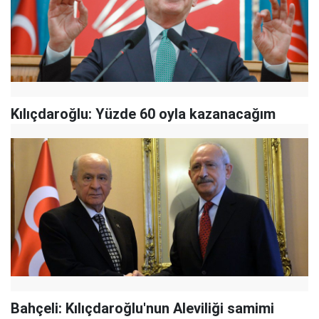
Kılıçdaroğlu: Yüzde 60 oyla kazanacağım
Bahçeli: Kılıçdaroğlu'nun Aleviliği samimi