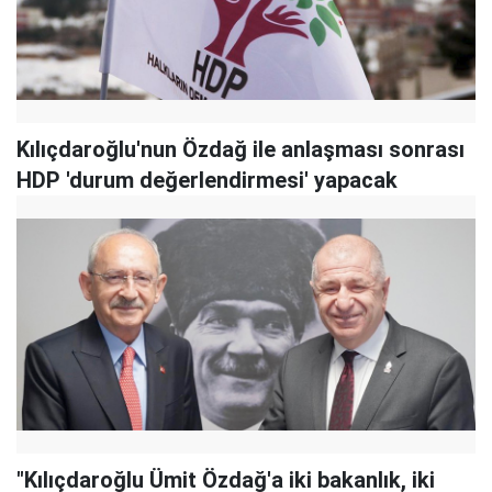
Kılıçdaroğlu'nun Özdağ ile anlaşması sonrası
HDP 'durum değerlendirmesi' yapacak
"Kılıçdaroğlu Ümit Özdağ'a iki bakanlık, iki