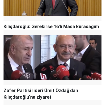
Kılıçdaroğlu: Gerekirse 16'lı Masa kuracağım
Zafer Partisi lideri Ümit Özdağ'dan
Kılıçdaroğlu’na ziyaret