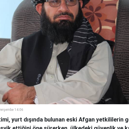
Perşembe 14:06
timi, yurt dışında bulunan eski Afgan yetkililerin 
eşvik ettiğini öne sürerken, ülkedeki güvenlik ve 