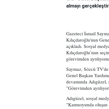
almayı gerçekleştir
Gazeteci İsmail Sayma
Kılıçdaroğlu'nun Gene
açıkladı. Sosyal med
Kılıçdaroğlu’nun seç
görevimden ayrılıyorum
Saymaz, Sözcü TV'de k
Genel Başkan Yardımcı
devamında Adıgüzel, s
"Görevimden ayrılıyo
Adıgüzel, sosyal medya
"Kamuoyunda oluşan ol