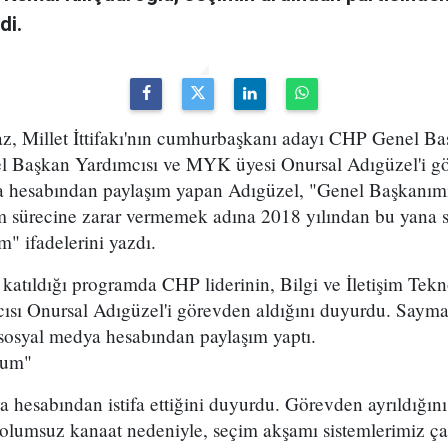
di.
z, Millet İttifakı'nın cumhurbaşkanı adayı CHP Genel B
l Başkan Yardımcısı ve MYK üyesi Onursal Adıgüzel'i gö
ya hesabından paylaşım yapan Adıgüzel, "Genel Başkanı
im sürecine zarar vermemek adına 2018 yılından bu yana
" ifadelerini yazdı.
atıldığı programda CHP liderinin, Bilgi ve İletişim Tekn
sı Onursal Adıgüzel'i görevden aldığını duyurdu. Saymaz'
osyal medya hesabından paylaşım yaptı.
rum"
 hesabından istifa ettiğini duyurdu. Görevden ayrıldığın
umsuz kanaat nedeniyle, seçim akşamı sistemlerimiz çal