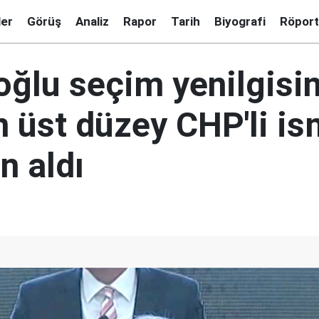
ler
Görüş
Analiz
Rapor
Tarih
Biyografi
Röport
oğlu seçim yenilgisi
 üst düzey CHP'li is
n aldı