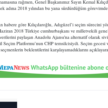
nmamasına rağmen, Genel Başkanımız Sayın Kemal Kılıçd
mek adına 2018 yılından bu yana sürdürdüğüm görevimden
n habere göre Kılıçdaroğlu, Adıgüzel’i seçim sürecini y
Haziran 2018 Türkiye cumhurbaşkanı ve milletvekili genel
erilerini paylaşan Anadolu Ajansı'na alternatif olarak sivi
dil Seçim Platformu’nun CHP temsilcisiydi. Seçim gecesi 
seçmenlerin beklentilerini karşılayamadıklarını açıklayara