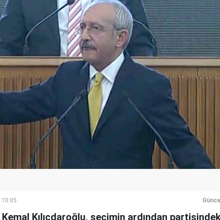
 10:05
Günce
Kemal Kılıçdaroğlu, seçimin ardından partisindek