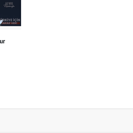
tur
i
eceğim"