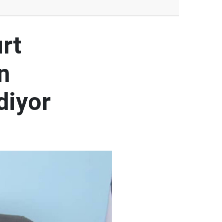
rt
n
diyor