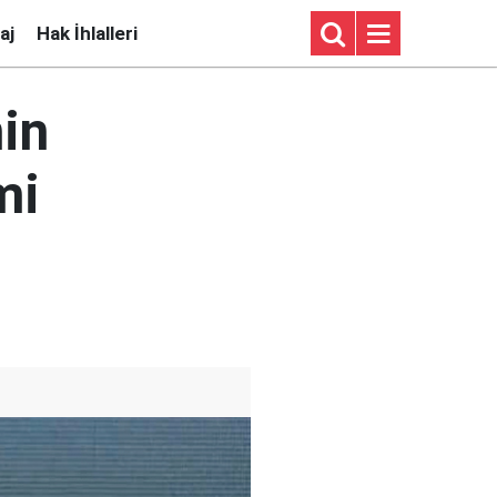
aj
Hak İhlalleri
nin
mi