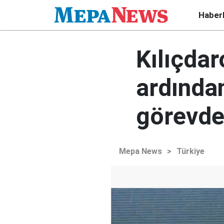
Haber
Kılıçdar
ardından
görevde
Mepa News
>
Türkiye