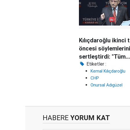
Kılıçdaroğlu ikinci 
öncesi söylemlerin
sertleştirdi: "Tüm
mültecileri gönder
Etiketler :
Kemal Kılıçdaroğlu
CHP
Onursal Adıgüzel
HABERE
YORUM KAT