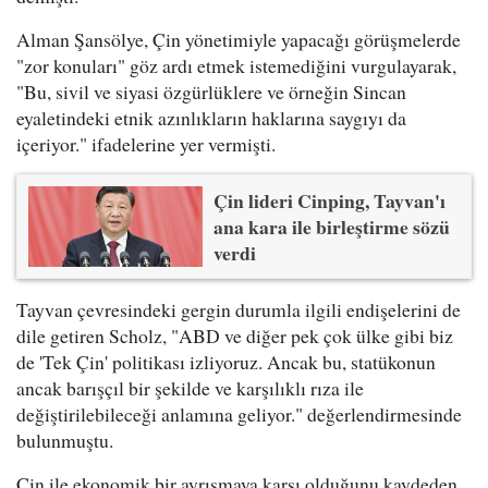
Alman Şansölye, Çin yönetimiyle yapacağı görüşmelerde
"zor konuları" göz ardı etmek istemediğini vurgulayarak,
"Bu, sivil ve siyasi özgürlüklere ve örneğin Sincan
eyaletindeki etnik azınlıkların haklarına saygıyı da
içeriyor." ifadelerine yer vermişti.
Çin lideri Cinping, Tayvan'ı
ana kara ile birleştirme sözü
verdi
Tayvan çevresindeki gergin durumla ilgili endişelerini de
dile getiren Scholz, "ABD ve diğer pek çok ülke gibi biz
de 'Tek Çin' politikası izliyoruz. Ancak bu, statükonun
ancak barışçıl bir şekilde ve karşılıklı rıza ile
değiştirilebileceği anlamına geliyor." değerlendirmesinde
bulunmuştu.
Çin ile ekonomik bir ayrışmaya karşı olduğunu kaydeden