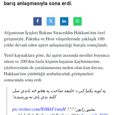
barış anlaşmasıyla sona erdi.
Afganistan İçişleri Bakanı Siraceddin Hakkani'nin özel
girişimiyle, Paktika ve Host vilayetlerinde yaklaşık 100
yıldır devam eden aşiret anlaşmazlığı barışla sonuçlandı.
Yerel kaynaklara göre, iki aşiret arasında nesiller boyunca
süren ve 200'den fazla kişinin hayatını kaybetmesine,
yüzlercesinin de yaralanmasına neden olan kan davası,
Hakkani'nin yürüttüğü arabuluculuk görüşmeleri
sonucunda sona erdi.
په لویه پکتیا کې د خلیفه صاحب په هڅو څه باندې سل
کلنه بدي پای ته ورسېده!
pic.twitter.com/X0IkkF1maH
بشپړ راپور????