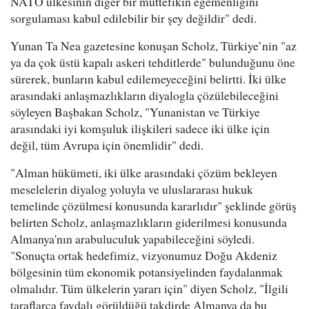
NATO ülkesinin diğer bir müttefikin egemenliğini
sorgulaması kabul edilebilir bir şey değildir" dedi.
Yunan Ta Nea gazetesine konuşan Scholz, Türkiye’nin "az
ya da çok üstü kapalı askeri tehditlerde" bulunduğunu öne
sürerek, bunların kabul edilemeyeceğini belirtti. İki ülke
arasındaki anlaşmazlıkların diyalogla çözülebileceğini
söyleyen Başbakan Scholz, "Yunanistan ve Türkiye
arasındaki iyi komşuluk ilişkileri sadece iki ülke için
değil, tüm Avrupa için önemlidir" dedi.
"Alman hükümeti, iki ülke arasındaki çözüm bekleyen
meselelerin diyalog yoluyla ve uluslararası hukuk
temelinde çözülmesi konusunda kararlıdır" şeklinde görüş
belirten Scholz, anlaşmazlıkların giderilmesi konusunda
Almanya'nın arabuluculuk yapabileceğini söyledi.
"Sonuçta ortak hedefimiz, vizyonumuz Doğu Akdeniz
bölgesinin tüm ekonomik potansiyelinden faydalanmak
olmalıdır. Tüm ülkelerin yararı için" diyen Scholz, "İlgili
taraflarca faydalı görüldüğü takdirde Almanya da bu