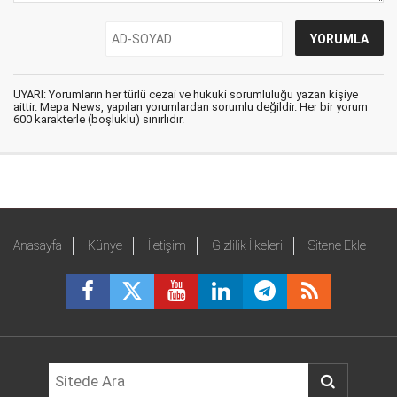
UYARI: Yorumların her türlü cezai ve hukuki sorumluluğu yazan kişiye
aittir. Mepa News, yapılan yorumlardan sorumlu değildir. Her bir yorum
600 karakterle (boşluklu) sınırlıdır.
Anasayfa
Künye
İletişim
Gizlilik İlkeleri
Sitene Ekle