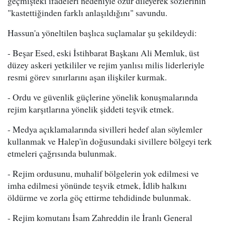
geçmişteki ifadeleri nedeniyle özür dileyerek sözlerinin
"kastettiğinden farklı anlaşıldığını" savundu.
Hassun'a yöneltilen başlıca suçlamalar şu şekildeydi:
- Beşar Esed, eski İstihbarat Başkanı Ali Memluk, üst
düzey askeri yetkililer ve rejim yanlısı milis liderleriyle
resmi görev sınırlarını aşan ilişkiler kurmak.
- Ordu ve güvenlik güçlerine yönelik konuşmalarında
rejim karşıtlarına yönelik şiddeti teşvik etmek.
- Medya açıklamalarında sivilleri hedef alan söylemler
kullanmak ve Halep'in doğusundaki sivillere bölgeyi terk
etmeleri çağrısında bulunmak.
- Rejim ordusunu, muhalif bölgelerin yok edilmesi ve
imha edilmesi yönünde teşvik etmek, İdlib halkını
öldürme ve zorla göç ettirme tehdidinde bulunmak.
- Rejim komutanı İsam Zahreddin ile İranlı General