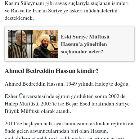
Kasım Süleymani gibi savaş suçlarıyla suçlanan isimleri
ve Rusya ile İran'ın Suriye'ye askeri müdahalelerini
desteklemek.
Eski Suriye Müftüsü
Hassun'a yöneltilen
suçlamalar neler?
Ahmed Bedreddin Hassun kimdir?
Ahmed Bedreddin Hassun, 1949 yılında Halep'te doğdu.
Ezher Üniversitesi'nde eğitim gördükten sonra 2002'de
Halep Müftüsü, 2005'te ise Beşar Esed tarafından Suriye
Büyük Müftüsü olarak atandı.
2011'de başlayan halk ayaklanmasının ardından rejimin en
önde gelen savunucularından biri olan Hassun,
muhaliflere yönelik sert açıklamaları ve rejimin askeri