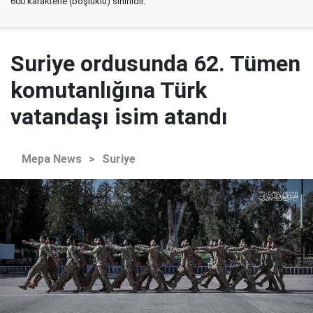
600 karakterle (boşluklu) sınırlıdır.
Suriye ordusunda 62. Tümen
komutanlığına Türk
vatandaşı isim atandı
Mepa News
>
Suriye