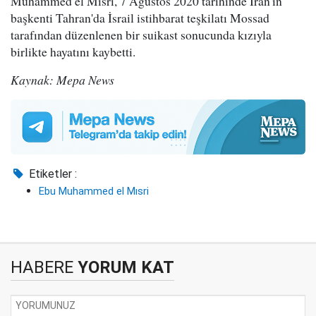
Muhammed el Mısri, 7 Ağustos 2020 tarihinde İran'ın
başkenti Tahran'da İsrail istihbarat teşkilatı Mossad
tarafından düzenlenen bir suikast sonucunda kızıyla
birlikte hayatını kaybetti.
Kaynak: Mepa News
Etiketler :
Ebu Muhammed el Mısri
HABERE
YORUM KAT