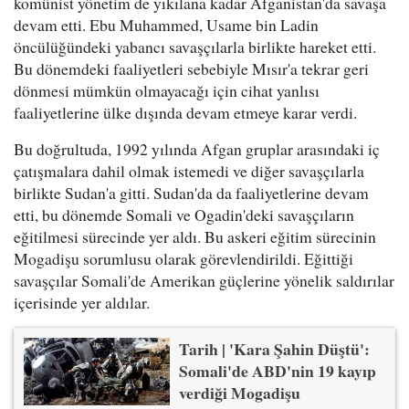
komünist yönetim de yıkılana kadar Afganistan'da savaşa
devam etti. Ebu Muhammed, Usame bin Ladin
öncülüğündeki yabancı savaşçılarla birlikte hareket etti.
Bu dönemdeki faaliyetleri sebebiyle Mısır'a tekrar geri
dönmesi mümkün olmayacağı için cihat yanlısı
faaliyetlerine ülke dışında devam etmeye karar verdi.
Bu doğrultuda, 1992 yılında Afgan gruplar arasındaki iç
çatışmalara dahil olmak istemedi ve diğer savaşçılarla
birlikte Sudan'a gitti. Sudan'da da faaliyetlerine devam
etti, bu dönemde Somali ve Ogadin'deki savaşçıların
eğitilmesi sürecinde yer aldı. Bu askeri eğitim sürecinin
Mogadişu sorumlusu olarak görevlendirildi. Eğittiği
savaşçılar Somali'de Amerikan güçlerine yönelik saldırılar
içerisinde yer aldılar.
Tarih | 'Kara Şahin Düştü':
Somali'de ABD'nin 19 kayıp
verdiği Mogadişu