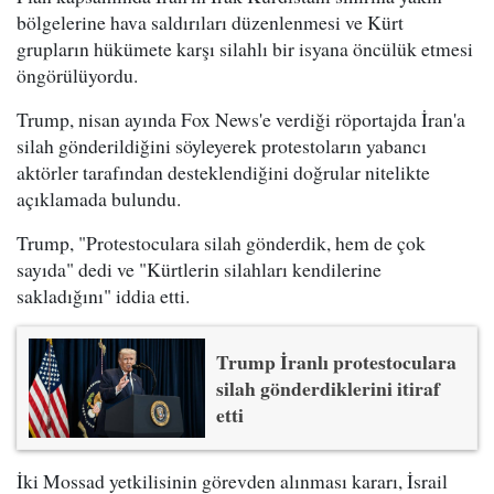
bölgelerine hava saldırıları düzenlenmesi ve Kürt
grupların hükümete karşı silahlı bir isyana öncülük etmesi
öngörülüyordu.
Trump, nisan ayında Fox News'e verdiği röportajda İran'a
silah gönderildiğini söyleyerek protestoların yabancı
aktörler tarafından desteklendiğini doğrular nitelikte
açıklamada bulundu.
Trump, "Protestoculara silah gönderdik, hem de çok
sayıda" dedi ve "Kürtlerin silahları kendilerine
sakladığını" iddia etti.
Trump İranlı protestoculara
silah gönderdiklerini itiraf
etti
İki Mossad yetkilisinin görevden alınması kararı, İsrail