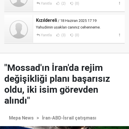
Yanıtla
(2)
(0)
Kızıldereli
/ 18 Haziran 2025 17:19
Yahudiinin uṣakları canınız cehenneme.
Yanıtla
(3)
(0)
"Mossad'ın İran'da rejim
değişikliği planı başarısız
oldu, iki isim görevden
alındı"
Mepa News
>
İran-ABD-İsrail çatışması