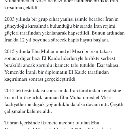
Muhammed el Mısri de bazı lider isimlerle birlikte İran
kırsalına çekildi.
2003 yılında bir grup cihat yanlısı isimle beraber İran'ın
güneydoğu kırsalında bulunduğu bir sırada İran rejimi
güçleri tarafından yakalanarak hapsedildi. Bunun ardından
İran'da 12 yıl boyunca sürecek hapis hayatı başladı.
2015 yılında Ebu Muhammed el Mısri bir esir takası
sonucu diğer bazı El Kaide liderleriyle birlikte serbest
bırakıldı ancak zorunlu ikamete tabi tutuldu. Esir takası,
Yemen'de İranlı bir diplomatın El Kaide tarafından
kaçırılması sonrası gerçekleştirildi.
2015'teki esir takası sonrasında İran tarafından kendisine
kısmi bir özgürlük tanınan Ebu Muhammed el Mısri
faaliyetlerine düşük yoğunluklu da olsa devam etti. Çeşitli
çalışmalar kaleme aldı.
Tahran içerisinde ikamete mecbur tutulan Ebu