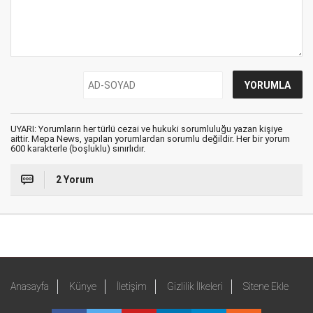
UYARI: Yorumların her türlü cezai ve hukuki sorumluluğu yazan kişiye
aittir. Mepa News, yapılan yorumlardan sorumlu değildir. Her bir yorum
600 karakterle (boşluklu) sınırlıdır.
2 Yorum
Anasayfa
Künye
İletişim
Gizlilik İlkeleri
Sitene Ekle